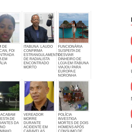
M DE
ITABUNA: LAUDO
FUNCIONÁRIA
AN, FOI
CONFIRMA
SUSPEITA DE
NTRADA
ESTRANGULAMENTO
DESVIAR
A EM
DE RADIALISTA
DINHEIRO DE
ÁLIA
ENCONTRADO
LOJA EM ITABUNA
MORTO
VIAJOU PARA
EUROPA E
NORONHA
S ACABAM
VEREADOR
POLÍCIA
ESTA DE
MORRE
INVESTIGA
DANTES DA
DURANTE
MORTES DE DOIS
 NO
ACIDENTE EM
HOMENS APÓS
RNINHO
CARAVELAS
CONSUMO DE