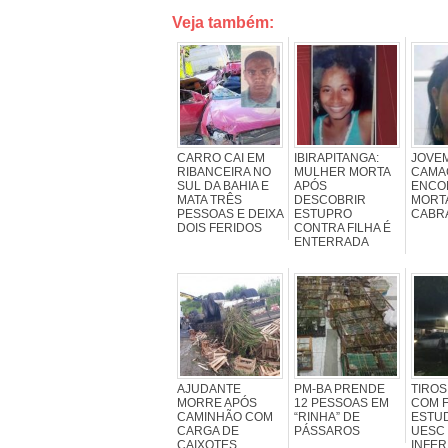
Veja também:
CARRO CAI EM
IBIRAPITANGA:
JOVE
RIBANCEIRA NO
MULHER MORTA
CAMAC
SUL DA BAHIA E
APÓS
ENCO
MATA TRÊS
DESCOBRIR
MORT
PESSOAS E DEIXA
ESTUPRO
CABR
DOIS FERIDOS
CONTRA FILHA É
ENTERRADA
AJUDANTE
PM-BA PRENDE
TIRO
MORRE APÓS
12 PESSOAS EM
COM F
CAMINHÃO COM
“RINHA” DE
ESTU
CARGA DE
PÁSSAROS
UESC
CAIXOTES
INFE