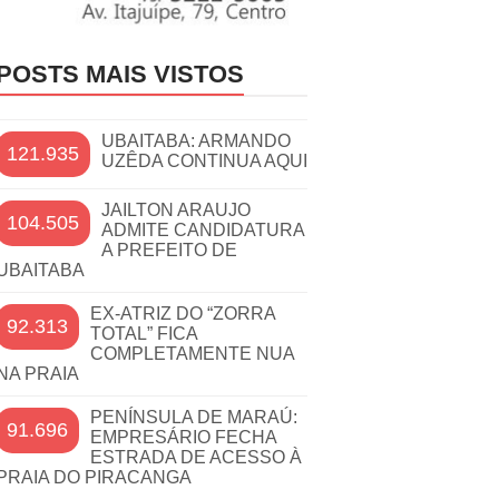
POSTS MAIS VISTOS
UBAITABA: ARMANDO
121.935
UZÊDA CONTINUA AQUI
JAILTON ARAUJO
104.505
ADMITE CANDIDATURA
A PREFEITO DE
UBAITABA
EX-ATRIZ DO “ZORRA
92.313
TOTAL” FICA
COMPLETAMENTE NUA
NA PRAIA
PENÍNSULA DE MARAÚ:
91.696
EMPRESÁRIO FECHA
ESTRADA DE ACESSO À
PRAIA DO PIRACANGA