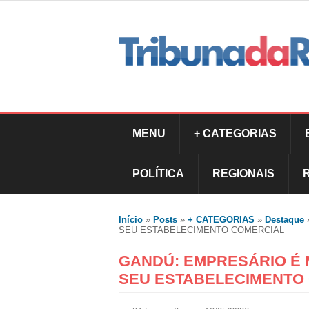
MENU
+ CATEGORIAS
POLÍTICA
REGIONAIS
Início
»
Posts
»
+ CATEGORIAS
»
Destaque
SEU ESTABELECIMENTO COMERCIAL
GANDÚ: EMPRESÁRIO É 
SEU ESTABELECIMENTO