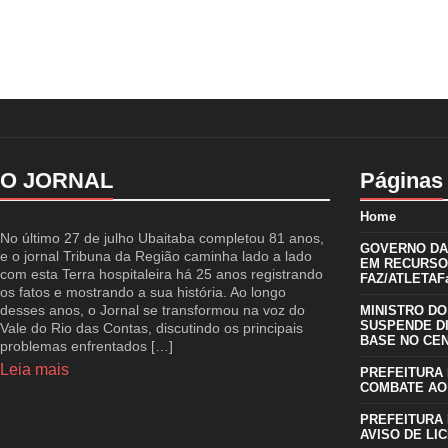
O JORNAL
Páginas
Home
No último 27 de julho Ubaitaba completou 81 anos,
GOVERNO DA 
e o jornal Tribuna da Região caminha lado a lado
EM RECURSO
com esta Terra hospitaleira há 25 anos registrando
FAZ/ATLETAFa
os fatos e mostrando a sua história. Ao longo
desses anos, o Jornal se transformou na voz do
MINISTRO DO
SUSPENDE D
Vale do Rio das Contas, discutindo os principais
BASE NO CE
problemas enfrentados […]
Leia mais
PREFEITURA 
COMBATE AO
PREFEITURA 
AVISO DE LIC