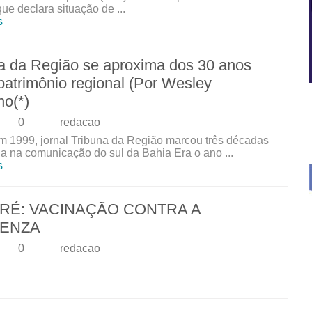
que declara situação de ...
s
a da Região se aproxima dos 30 anos
atrimônio regional (Por Wesley
no(*)
0
redacao
m 1999, jornal Tribuna da Região marcou três décadas
ria na comunicação do sul da Bahia Era o ano ...
s
ARÉ: VACINAÇÃO CONTRA A
UENZA
0
redacao