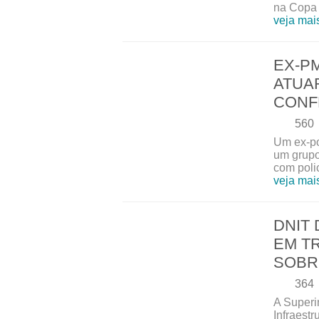
na Copa .
veja mai
EX-PM
ATUA
CONF
560
Um ex-pol
um grupo
com polic
veja mai
DNIT
EM T
SOBR
364
A Superi
Infraest