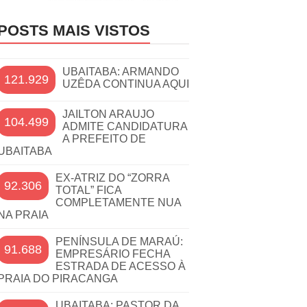
POSTS MAIS VISTOS
UBAITABA: ARMANDO
121.929
UZÊDA CONTINUA AQUI
JAILTON ARAUJO
104.499
ADMITE CANDIDATURA
A PREFEITO DE
UBAITABA
EX-ATRIZ DO “ZORRA
92.306
TOTAL” FICA
COMPLETAMENTE NUA
NA PRAIA
PENÍNSULA DE MARAÚ:
91.688
EMPRESÁRIO FECHA
ESTRADA DE ACESSO À
PRAIA DO PIRACANGA
UBAITABA: PASTOR DA