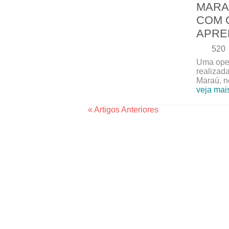
MARA
COM 
APRE
520
Uma opera
realizad
Maraú, no
veja mai
« Artigos Anteriores