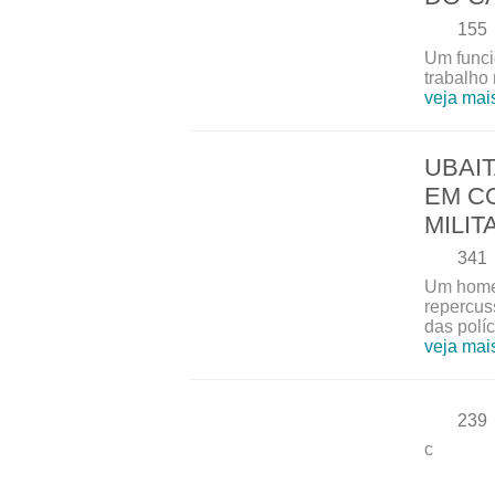
155
Um funci
trabalho
veja mai
UBAI
EM C
MILIT
341
Um homem
repercus
das políci
veja mai
239
c