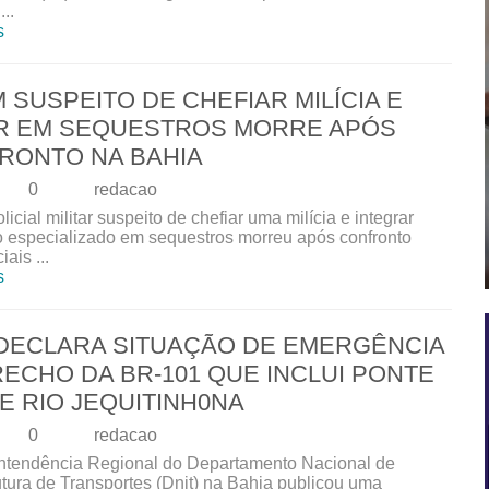
..
s
 SUSPEITO DE CHEFIAR MILÍCIA E
R EM SEQUESTROS MORRE APÓS
RONTO NA BAHIA
0
redacao
icial militar suspeito de chefiar uma milícia e integrar
 especializado em sequestros morreu após confronto
iais ...
s
 DECLARA SITUAÇÃO DE EMERGÊNCIA
RECHO DA BR-101 QUE INCLUI PONTE
E RIO JEQUITINH0NA
0
redacao
ntendência Regional do Departamento Nacional de
rutura de Transportes (Dnit) na Bahia publicou uma