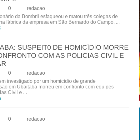
0
redacao
onário da Bombril esfaqueou e matou três colegas de
 na fábrica da empresa em São Bernardo do Campo, ...
s
TABA: SUSPEIT0 DE HOMICÍDIO MORRE
ONFRONTO COM AS POLICIAS CIVIL E
AR
0
redacao
 investigado por um homicídio de grande
são em Ubaitaba morreu em confronto com equipes
as Civil e ...
s
0
redacao