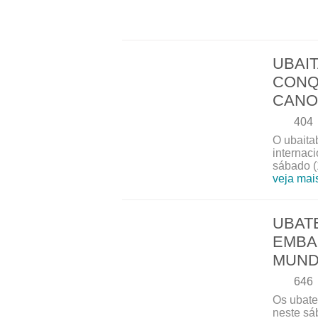
UBAI
CONQ
CANO
404
O ubaita
internac
sábado (1
veja mai
UBAT
EMBA
MUND
646
Os ubate
neste sá