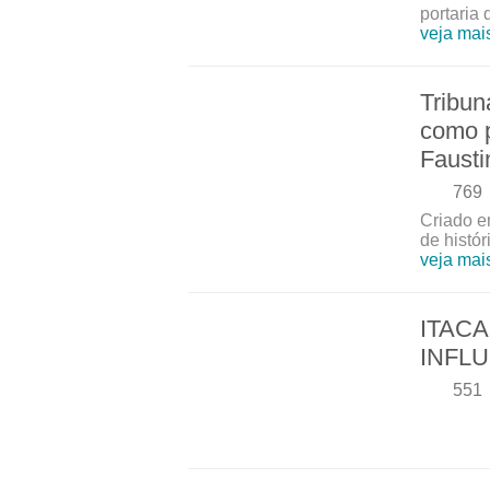
portaria 
veja mai
Tribun
como p
Fausti
769
Criado e
de histó
veja mai
ITAC
INFL
551