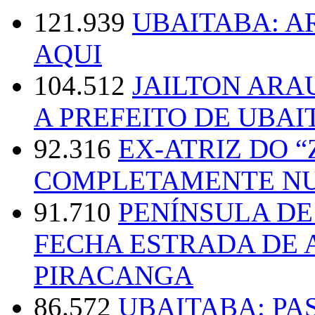
121.939
UBAITABA: 
AQUI
104.512
JAILTON ARA
A PREFEITO DE UBAI
92.316
EX-ATRIZ DO 
COMPLETAMENTE NU
91.710
PENÍNSULA D
FECHA ESTRADA DE 
PIRACANGA
86.572
UBAITABA: PA