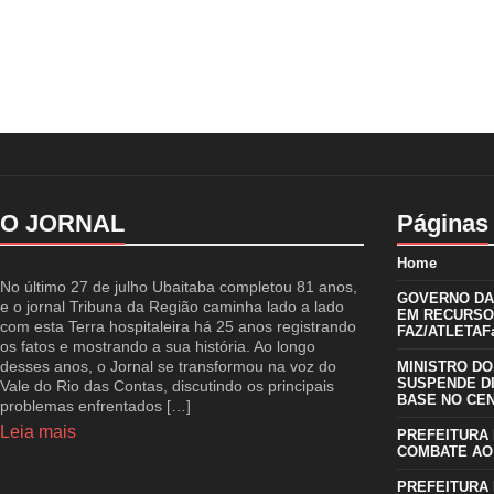
O JORNAL
Páginas
Home
No último 27 de julho Ubaitaba completou 81 anos,
GOVERNO DA 
e o jornal Tribuna da Região caminha lado a lado
EM RECURSO
com esta Terra hospitaleira há 25 anos registrando
FAZ/ATLETAFa
os fatos e mostrando a sua história. Ao longo
desses anos, o Jornal se transformou na voz do
MINISTRO DO
SUSPENDE D
Vale do Rio das Contas, discutindo os principais
BASE NO CE
problemas enfrentados […]
Leia mais
PREFEITURA 
COMBATE AO
PREFEITURA 