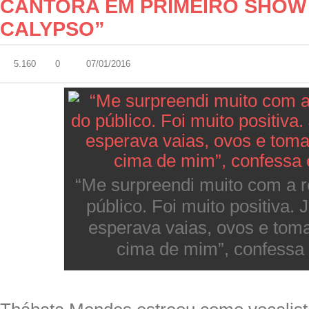
CANTORA EM PRIMEIRO SHOW 
CALYPSO”
5.160
0
07/01/2016
“Me surpreendi muito com a 
público. Foi muito positiva. 
esperava vaias, ovos e tom
cima de mim”, confessa 