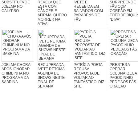
SUBSTITUTA DE
REVELA QUE
IVETE É
SURPREENDE
JOELMA NO
ESTÁ COM
RECEBIDA EM
FÃS COM
CALYPSO
CÂNCER E
SALVADOR COM
CORPÃO EM
AFIRMA: QUERO
PARABÉNS DE
FOTO DE BIQUÍN
MORRER NA
FÃS
“DIVA”
ATIVA
JOELMA CHORA
RECUPERADA,
PATRÍCIA POETA
PRESTES A
APÓS IGNORAR
IVETE RETOMA
RECUSA
OPERAR
CHIMBINHA NO
AGENDA DE
PROPOSTA DE
COLUNA, ZECA
PROGRAMA DA
SHOWS NESTE
VOLTAR AO
PAGODINHIO
SABRINA
FINAL DE
FANTÁSTICO, DIZ
PEDE AOS FÃS
SEMANA
SITE
ORAÇÃO