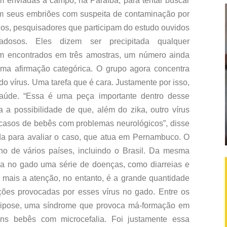
am enviadas a campo, na Paraíba, para tentar buscar
am seus embriões com suspeita de contaminação por
os, pesquisadores que participam do estudo ouvidos
adosos. Eles dizem ser precipitada qualquer
m encontrados em três amostras, um número ainda
ma afirmação categórica. O grupo agora concentra
o vírus. Uma tarefa que é cara. Justamente por isso,
Saúde. “Essa é uma peça importante dentro desse
 a possibilidade de que, além do zika, outro vírus
casos de bebês com problemas neurológicos”, disse
ada para avaliar o caso, que atua em Pernambuco. O
o de vários países, incluindo o Brasil. Da mesma
ausa no gado uma série de doenças, como diarreias e
 mais a atenção, no entanto, é a grande quantidade
ões provocadas por esses vírus no gado. Entre os
gripose, uma síndrome que provoca má-formação em
guns bebês com microcefalia. Foi justamente essa