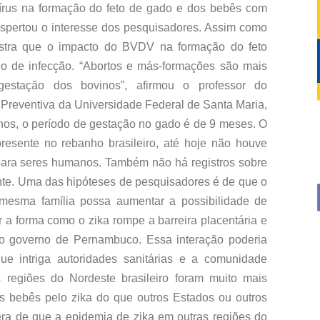
írus na formação do feto de gado e dos bebês com
espertou o interesse dos pesquisadores. Assim como
ostra que o impacto do BVDV na formação do feto
o de infecção. “Abortos e más-formações são mais
gestação dos bovinos”, afirmou o professor do
 Preventiva da Universidade Federal de Santa Maria,
os, o período de gestação no gado é de 9 meses. O
resente no rebanho brasileiro, até hoje não houve
para seres humanos. Também não há registros sobre
te. Uma das hipóteses de pesquisadores é de que o
mesma família possa aumentar a possibilidade de
ar a forma como o zika rompe a barreira placentária e
 do governo de Pernambuco. Essa interação poderia
ue intriga autoridades sanitárias e a comunidade
s regiões do Nordeste brasileiro foram muito mais
s bebês pelo zika do que outros Estados ou outros
era de que a epidemia de zika em outras regiões do