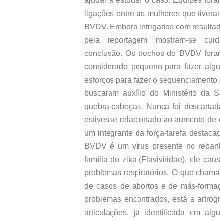
ajudar a estudar o caso. Equipes for
ligações entre as mulheres que tiver
BVDV. Embora intrigados com resultad
pela reportagem mostram-se cuid
conclusão. Os trechos do BVDV fora
considerado pequeno para fazer algu
esforços para fazer o sequenciamento d
buscaram auxílio do Ministério da 
quebra-cabeças. Nunca foi descartada
estivesse relacionado ao aumento de 
um integrante da força-tarefa destac
BVDV é um vírus presente no rebanh
família do zika (Flaviviridae), ele c
problemas respiratórios. O que chama
de casos de abortos e de más-formaç
problemas encontrados, está a artro
articulações, já identificada em al