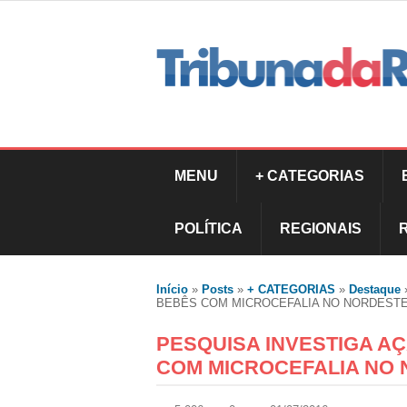
MENU
+ CATEGORIAS
POLÍTICA
REGIONAIS
Início
»
Posts
»
+ CATEGORIAS
»
Destaque
BEBÊS COM MICROCEFALIA NO NORDEST
PESQUISA INVESTIGA A
COM MICROCEFALIA NO