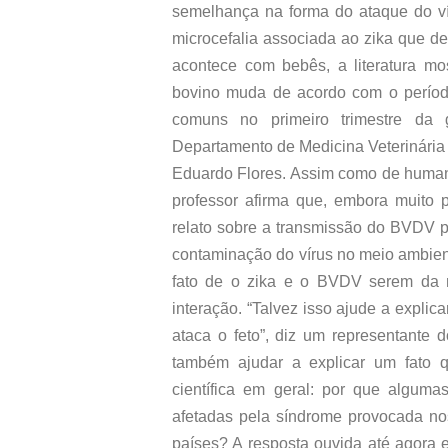
semelhança na forma do ataque do v
microcefalia associada ao zika que d
acontece com bebês, a literatura m
bovino muda de acordo com o períod
comuns no primeiro trimestre da 
Departamento de Medicina Veterinária
Eduardo Flores. Assim como de human
professor afirma que, embora muito p
relato sobre a transmissão do BVDV 
contaminação do vírus no meio ambien
fato de o zika e o BVDV serem da 
interação. “Talvez isso ajude a explic
ataca o feto”, diz um representante
também ajudar a explicar um fato q
científica em geral: por que alguma
afetadas pela síndrome provocada no
países? A resposta ouvida até agora 