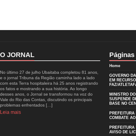
O JORNAL
Páginas
Home
No último 27 de julho Ubaitaba completou 81 anos,
GOVERNO DA 
e o jornal Tribuna da Região caminha lado a lado
EM RECURSO
com esta Terra hospitaleira há 25 anos registrando
FAZ/ATLETAFa
os fatos e mostrando a sua história. Ao longo
desses anos, o Jornal se transformou na voz do
MINISTRO DO
SUSPENDE D
Vale do Rio das Contas, discutindo os principais
BASE NO CE
problemas enfrentados […]
Leia mais
PREFEITURA 
COMBATE AO
PREFEITURA 
AVISO DE LIC