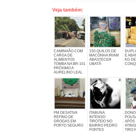
Veja também:
CAMINHÃO COM
150 QUILOS DE
DUPLA
CARGA DE
MACONHA IRIAM
E ABA
ALIMENTOS
ABASTECER
KG D
TOMBA NA BR-101
UBATÃ
CONQ
PRÓXIMO A
AURELINO LEAL
PM DESATIVA
ITABUNA:
DONO
REFINO DE
INTENSO
POUS
DROGAS EM
TIROTEIO NO
APÓS
PORTO SEGURO
BAIRRO PEDRO
ATING
FONTES
TIRO 