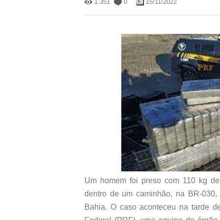
1.351
0
15/11/2022
Um homem foi preso com 110 kg de c
dentro de um caminhão, na BR-030,
Bahia. O caso aconteceu na tarde de