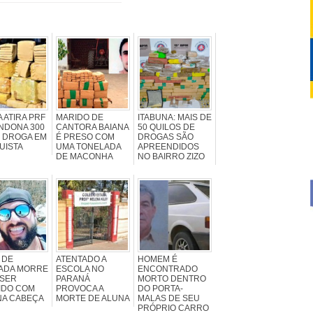
 ATIRA PRF
MARIDO DE
ITABUNA: MAIS DE
NDONA 300
CANTORA BAIANA
50 QUILOS DE
E DROGA EM
É PRESO COM
DROGAS SÃO
UISTA
UMA TONELADA
APREENDIDOS
DE MACONHA
NO BAIRRO ZIZO
 DE
ATENTADO A
HOMEM É
ADA MORRE
ESCOLA NO
ENCONTRADO
 SER
PARANÁ
MORTO DENTRO
IDO COM
PROVOCA A
DO PORTA-
NA CABEÇA
MORTE DE ALUNA
MALAS DE SEU
PRÓPRIO CARRO