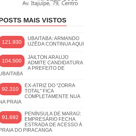
POSTS MAIS VISTOS
UBAITABA: ARMANDO
121.930
UZÊDA CONTINUA AQUI
JAILTON ARAUJO
104.500
ADMITE CANDIDATURA
A PREFEITO DE
UBAITABA
EX-ATRIZ DO “ZORRA
92.310
TOTAL” FICA
COMPLETAMENTE NUA
NA PRAIA
PENÍNSULA DE MARAÚ:
91.692
EMPRESÁRIO FECHA
ESTRADA DE ACESSO À
PRAIA DO PIRACANGA