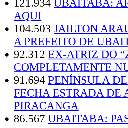
121.934
UBAITABA: 
AQUI
104.503
JAILTON ARA
A PREFEITO DE UBAI
92.312
EX-ATRIZ DO 
COMPLETAMENTE NU
91.694
PENÍNSULA D
FECHA ESTRADA DE 
PIRACANGA
86.567
UBAITABA: PA