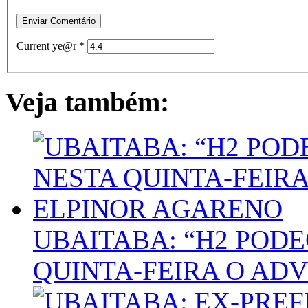
Current ye@r
*
Veja também:
UBAITABA: “H2 POD
QUINTA-FEIRA O AD