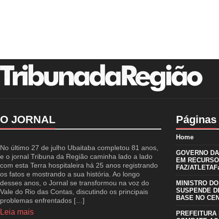
O JORNAL
Páginas
Home
No último 27 de julho Ubaitaba completou 81 anos,
GOVERNO DA 
e o jornal Tribuna da Região caminha lado a lado
EM RECURSO
com esta Terra hospitaleira há 25 anos registrando
FAZ/ATLETAFa
os fatos e mostrando a sua história. Ao longo
desses anos, o Jornal se transformou na voz do
MINISTRO DO
SUSPENDE D
Vale do Rio das Contas, discutindo os principais
BASE NO CE
problemas enfrentados […]
Leia mais
PREFEITURA 