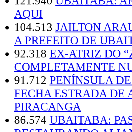
121.940
UBAITABA: 
AQUI
104.513
JAILTON ARA
A PREFEITO DE UBAI
92.318
EX-ATRIZ DO 
COMPLETAMENTE NU
91.712
PENÍNSULA D
FECHA ESTRADA DE 
PIRACANGA
86.574
UBAITABA: PA