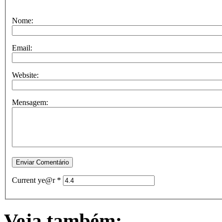
Nome:
Email:
Website:
Mensagem:
Current ye@r
*
Veja também: