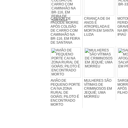
CANTOR DE
CRIANÇA DE 04
MOTOR
PAGODE MORRE
ANOS É
FERID
APÓS COLISÃO
ATROPELADA E
GRAV
DE CARRO COM
MORTA EM SANTA
NA BR
CAMINHÃO NA
LUZIA
IPIAÚ
BR-116, EM FEIRA
DE SANTANA
AVIÃO DE
MULHERES SÃO
SARG
PEQUENO PORTE
VÍTIMAS DE
MORR
CAI NA ZONA
CRIMINOSOS EM
APÓS
RURAL DE
JEQUIÉ; UMA
FILHO
GOIÁIS; PILOTO É
MORREU
ENCONTRADO
MORTO