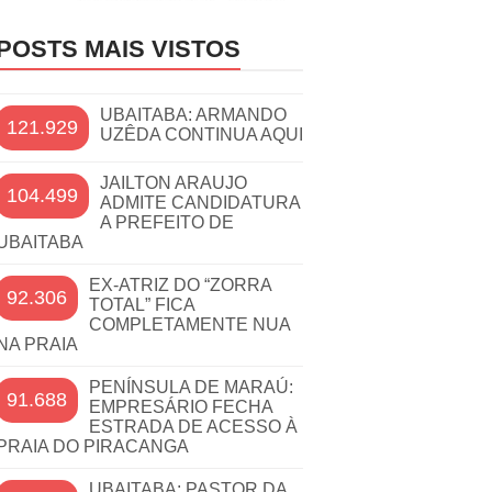
POSTS MAIS VISTOS
UBAITABA: ARMANDO
121.929
UZÊDA CONTINUA AQUI
JAILTON ARAUJO
104.499
ADMITE CANDIDATURA
A PREFEITO DE
UBAITABA
EX-ATRIZ DO “ZORRA
92.306
TOTAL” FICA
COMPLETAMENTE NUA
NA PRAIA
PENÍNSULA DE MARAÚ:
91.688
EMPRESÁRIO FECHA
ESTRADA DE ACESSO À
PRAIA DO PIRACANGA
UBAITABA: PASTOR DA