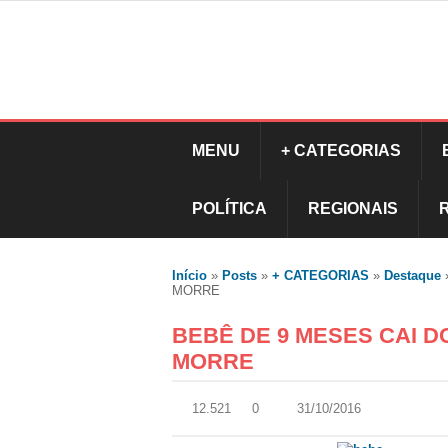
MENU
+ CATEGORIAS
POLÍTICA
REGIONAIS
Início
»
Posts
»
+ CATEGORIAS
»
Destaque
MORRE
BEBÊ DE 9 MESES CAI 
MORRE
12.521
0
31/10/2016