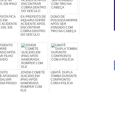
ISTA FICA
EX-PREFEITO DE
DONO DE
O EM
AIQUARA SOFRE
POUSADA MORRE
E ACIDENTE
ACIDENTE APÓS
APÓS SER
-330, EM
ENCONTRAR
ATINGIDO COM
COBRA DENTRO
TIRO NA CABEÇA
DO VEÍCULO
ENTO
JOVEM COMETE
UBATÃ: DUPLA
E AFOGADO
SUICIDIO EM
TOMBA DURANTE
 SALVAR
IPIAÚ APÓS
CONFRONTO
 EM PRADO
NAMORADA
COM A POLÍCIA
ROMPER COM
ELE