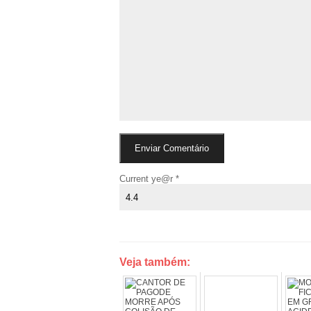
Current ye@r
*
Veja também: