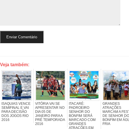
Veja também:
ISAQUIAS VENCE
VITÓRIA VAI SE
ITACARÉ:
GRANDES
SEMIFINAL E VAI
APRESENTAR NO
PADROEIRO
ATRAÇÕES
PARA DECISÃO
DIA 05 DE
SENHOR DO
MARCAM A FES
DOS JOGOS RIO
JANEIRO PARA A
BONFIM SERÁ
DE SENHOR D
2016
PRÉ TEMPORADA
MARCADO COM
BONFIM EM ÁG
2016
GRANDES
FRIA
ATRAÇÕES EM