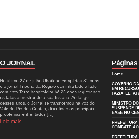
O JORNAL
Páginas
Home
No último 27 de julho Ubaitaba completou 81 anos,
GOVERNO DA 
e o jornal Tribuna da Região caminha lado a lado
EM RECURSO
com esta Terra hospitaleira há 25 anos registrando
FAZ/ATLETAFa
os fatos e mostrando a sua história. Ao longo
desses anos, o Jornal se transformou na voz do
MINISTRO DO
SUSPENDE D
Vale do Rio das Contas, discutindo os principais
BASE NO CE
problemas enfrentados […]
Leia mais
PREFEITURA 
COMBATE AO
PREFEITURA 