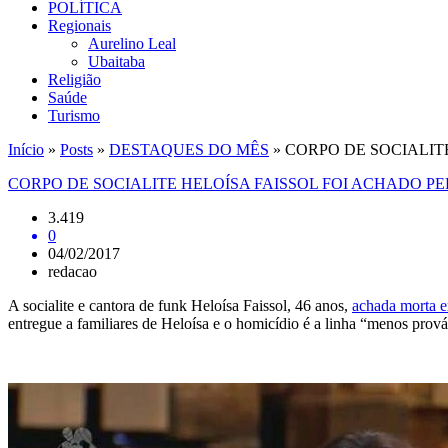
POLÍTICA
Regionais
Aurelino Leal
Ubaitaba
Religião
Saúde
Turismo
Início
»
Posts
»
DESTAQUES DO MÊS
»
CORPO DE SOCIALIT
CORPO DE SOCIALITE HELOÍSA FAISSOL FOI ACHADO PE
3.419
0
04/02/2017
redacao
A socialite e cantora de funk Heloísa Faissol, 46 anos,
achada morta e
entregue a familiares de Heloísa e o homicídio é a linha “menos prová