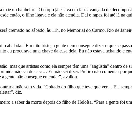
 da mãe no banheiro. “O corpo já estava em fase avançada de decomposiç
 então, o filho ligava e ela não atendia. Daí o rapaz foi até lá na qui
 será cremado no sábado, às 11h, no Memorial do Carmo, Rio de Janeir
uito abalada. “É muito triste, a gente nem consegue dizer o que se pass
uanto eu procurava uma chave da casa dela. Eu não estava achando e entã
são, mas que artistas como ela sempre têm uma “angústia” dentro de si
rimida não sai de casa… Eu não sei dizer. Prefiro não comentar porque 
 a gente não consegue entender”, avaliou.
contrar a mãe sem vida. “Coitado do filho que teve que ver… Ela sempr
lertar”, diz.
imeiro a saber da morte depois do filho de Heloísa. “Para a gente foi u