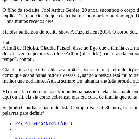
O filho da socialite, José Arthur Gerdes, 20 anos, encontrou o corpo
explica. “Há indícios de que ela tenha mesmo morrido no domingo. Desde
Tinha muitos recados dele”.
Heloísa participou do reality show A Fazenda em 2014. O corpo dela
Luto
A irmã de Heloísa, Claudia Faissol, disse ao Ego que a família está m
dois dias então pedimos ao José Arthur (filho dela) para ir até lá enq
tempo”, contou.
Claudia disse que não sabia se a irmã estava com um quadro de depres
como que acaba numa história dessas. Quando a pessoa está muito dep
melhor que podíamos. Artista sempre tem alguma angústia própria que
Ela ainda lamentou que o sobrinho tenha passado pela situação de en
aqui ou ali, ela via como cobrança, mas era coisa de família que tenta a
Segundo Claudia, o pai, o dentista Olympio Faissol, 86 anos, foi o pr
palavras para definir”.
FAÇA UM COMENTÁRIO