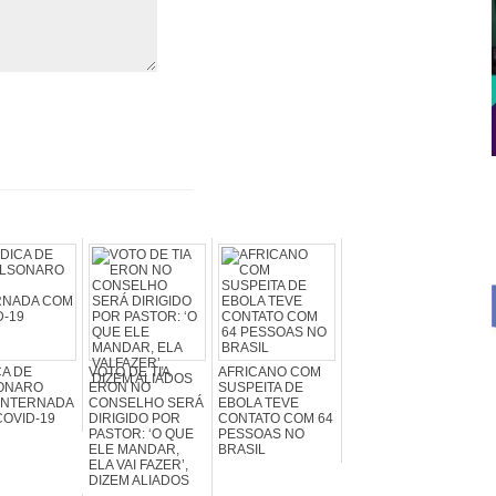
A DE
VOTO DE TIA
AFRICANO COM
ONARO
ERON NO
SUSPEITA DE
INTERNADA
CONSELHO SERÁ
EBOLA TEVE
OVID-19
DIRIGIDO POR
CONTATO COM 64
PASTOR: ‘O QUE
PESSOAS NO
ELE MANDAR,
BRASIL
ELA VAI FAZER’,
DIZEM ALIADOS