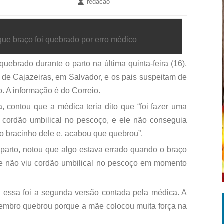
redacao
que braço foi quebrado por erro médico
ebrado durante o parto na última quinta-feira (16),
o de Cajazeiras, em Salvador, e os pais suspeitam de
. A informação é do Correio.
, contou que a médica teria dito que “foi fazer uma
 cordão umbilical no pescoço, e ele não conseguia
u o bracinho dele e, acabou que quebrou”.
arto, notou que algo estava errado quando o braço
e não viu cordão umbilical no pescoço em momento
, essa foi a segunda versão contada pela médica. A
o membro quebrou porque a mãe colocou muita força na