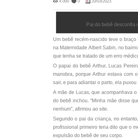
4.000
0
20/03/2023
Pai do bebê desconfia 
Um bebê recém-nascido teve o braço qu
na Maternidade Albert Sabin, no bairr
que tenha se tratado de um erro médico
O papai do bebê Arthur, Lucas Pereira
manobra, porque Arthur estava com o
sair, e para adiantar o parto, ela puxo
A mãe de Lucas, que acompanhava o p
do bebê inchou. “Minha mãe disse qu
nenhum”, afirmou ao site.
Segundo o pai da criança, no entanto
profissional primeiro teria dito que 
expulsão do bebê de seu corpo.