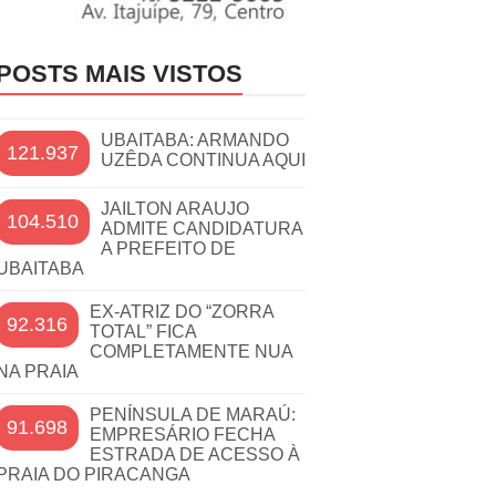
POSTS MAIS VISTOS
UBAITABA: ARMANDO
121.937
UZÊDA CONTINUA AQUI
JAILTON ARAUJO
104.510
ADMITE CANDIDATURA
A PREFEITO DE
UBAITABA
EX-ATRIZ DO “ZORRA
92.316
TOTAL” FICA
COMPLETAMENTE NUA
NA PRAIA
PENÍNSULA DE MARAÚ:
91.698
EMPRESÁRIO FECHA
ESTRADA DE ACESSO À
PRAIA DO PIRACANGA