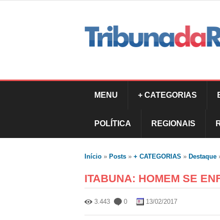
MENU
+ CATEGORIAS
POLÍTICA
REGIONAIS
Início
»
Posts
»
+ CATEGORIAS
»
Destaque
ITABUNA: HOMEM SE EN
3.443
0
13/02/2017