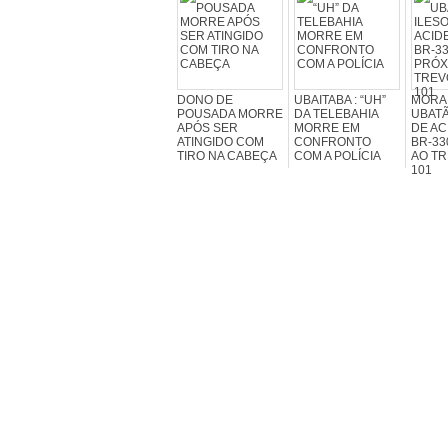
DONO DE
UBAITABA : “UH”
MORA
POUSADA MORRE
DA TELEBAHIA
UBATÃ
APÓS SER
MORRE EM
DE AC
ATINGIDO COM
CONFRONTO
BR-33
TIRO NA CABEÇA
COM A POLÍCIA
AO TR
101