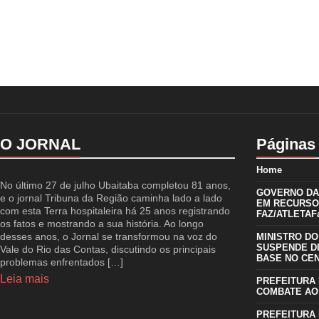
O JORNAL
Páginas
Home
No último 27 de julho Ubaitaba completou 81 anos,
GOVERNO DA 
e o jornal Tribuna da Região caminha lado a lado
EM RECURSO
com esta Terra hospitaleira há 25 anos registrando
FAZ/ATLETAFa
os fatos e mostrando a sua história. Ao longo
desses anos, o Jornal se transformou na voz do
MINISTRO DO
SUSPENDE D
Vale do Rio das Contas, discutindo os principais
BASE NO CE
problemas enfrentados […]
Leia mais
PREFEITURA 
COMBATE AO
PREFEITURA 