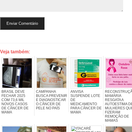
Veja também:
BRASIL DEVE
CAMPANHA
ANVISA
RECONSTRUÇ
FECHAR 2025
BUSCA PREVENIR
SUSPENDE LOTE
MAMÁRIA
COM 73,6 MIL
E DIAGNOSTICAR
DE
RESGATA A
NOVOS CASOS
O CÂNCER DE
MEDICAMENTO
AUTOESTIMA D
DE CÂNCER DE
PELE NO PAÍS
PARA CÂNCER DE
MULHERES QU
MAMA
MAMA
FIZERAM
REMOÇÃO DE
MAMAS