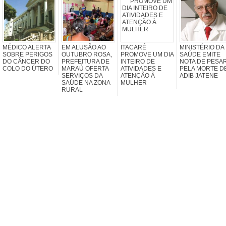
MÉDICO ALERTA
EM ALUSÃO AO
ITACARÉ
MINISTÉRIO DA
SOBRE PERIGOS
OUTUBRO ROSA,
PROMOVE UM DIA
SAÚDE EMITE
DO CÂNCER DO
PREFEITURA DE
INTEIRO DE
NOTA DE PESA
COLO DO ÚTERO
MARAÚ OFERTA
ATIVIDADES E
PELA MORTE D
SERVIÇOS DA
ATENÇÃO À
ADIB JATENE
SAÚDE NA ZONA
MULHER
RURAL