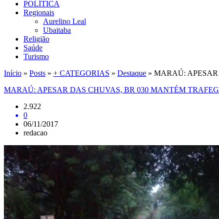
POLÍTICA
Regionais
Aurelino Leal
Ubaitaba
Religião
Saúde
Turismo
Início
»
Posts
»
+ CATEGORIAS
»
Destaque
»
MARAÚ: APESAR
MARAÚ: APESAR DAS CHUVAS, BR 030 MANTÉM TRAFE
2.922
0
06/11/2017
redacao