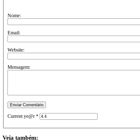
Nome:
Email:
Website:
Mensagem:
Current ye@r
*
Veja também: