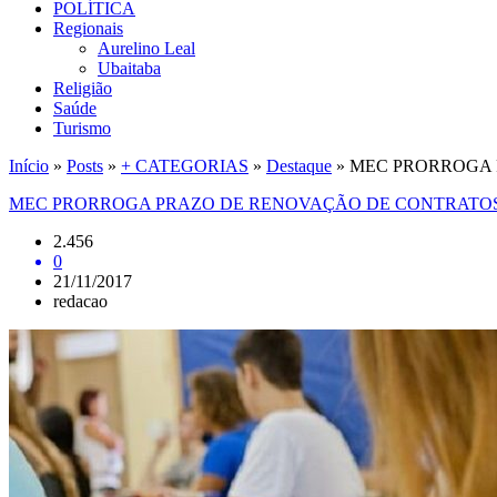
POLÍTICA
Regionais
Aurelino Leal
Ubaitaba
Religião
Saúde
Turismo
Início
»
Posts
»
+ CATEGORIAS
»
Destaque
»
MEC PRORROGA 
MEC PRORROGA PRAZO DE RENOVAÇÃO DE CONTRATOS
2.456
0
21/11/2017
redacao