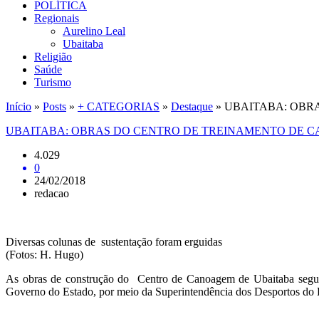
POLÍTICA
Regionais
Aurelino Leal
Ubaitaba
Religião
Saúde
Turismo
Início
»
Posts
»
+ CATEGORIAS
»
Destaque
»
UBAITABA: OBR
UBAITABA: OBRAS DO CENTRO DE TREINAMENTO DE 
4.029
0
24/02/2018
redacao
Diversas colunas de sustentação foram erguidas
(Fotos: H. Hugo)
As obras de construção do Centro de Canoagem de Ubaitaba seguem
Governo do Estado, por meio da Superintendência dos Desportos do Es