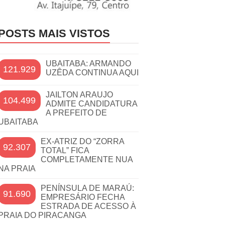
POSTS MAIS VISTOS
UBAITABA: ARMANDO
121.929
UZÊDA CONTINUA AQUI
JAILTON ARAUJO
104.499
ADMITE CANDIDATURA
A PREFEITO DE
UBAITABA
EX-ATRIZ DO “ZORRA
92.307
TOTAL” FICA
COMPLETAMENTE NUA
NA PRAIA
PENÍNSULA DE MARAÚ:
91.690
EMPRESÁRIO FECHA
ESTRADA DE ACESSO À
PRAIA DO PIRACANGA