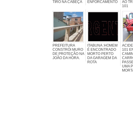
TIRO NA CABEÇA
ENFORCAMENTO
AO TR
101
PREFEITURA
ITABUNA :HOMEM
ACIDE
CONSTRÓI MURO
É ENCONTRADO
101 E
DE PROTEÇÃO NA
MORTO PERTO
CAMI
JOÃO DA HORA.
DA GARAGEM DA
CARR
ROTA
PASSE
UMA 
MORT