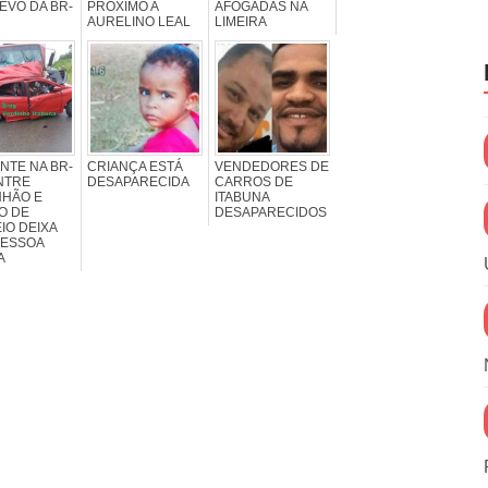
EVO DA BR-
PRÓXIMO A
AFOGADAS NA
AURELINO LEAL
LIMEIRA
NTE NA BR-
CRIANÇA ESTÁ
VENDEDORES DE
NTRE
DESAPARECIDA
CARROS DE
NHÃO E
ITABUNA
O DE
DESAPARECIDOS
IO DEIXA
PESSOA
A