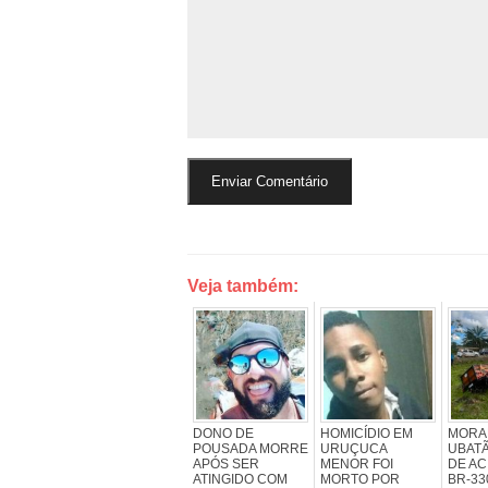
Veja também:
DONO DE
HOMICÍDIO EM
MORA
POUSADA MORRE
URUÇUCA
UBATÃ
APÓS SER
MENOR FOI
DE AC
ATINGIDO COM
MORTO POR
BR-33