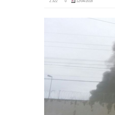
2.322
0
12/04/2018