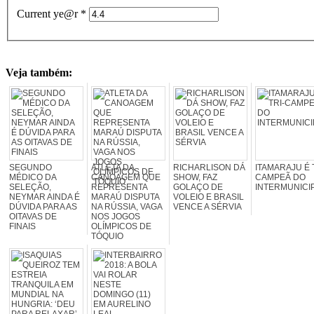
Current ye@r
*
Veja também:
SEGUNDO
ATLETA DA
RICHARLISON DÁ
ITAMARAJU É 
MÉDICO DA
CANOAGEM QUE
SHOW, FAZ
CAMPEÃ DO
SELEÇÃO,
REPRESENTA
GOLAÇO DE
INTERMUNICI
NEYMAR AINDA É
MARAÚ DISPUTA
VOLEIO E BRASIL
DÚVIDA PARA AS
NA RÚSSIA, VAGA
VENCE A SÉRVIA
OITAVAS DE
NOS JOGOS
FINAIS
OLÍMPICOS DE
TÓQUIO