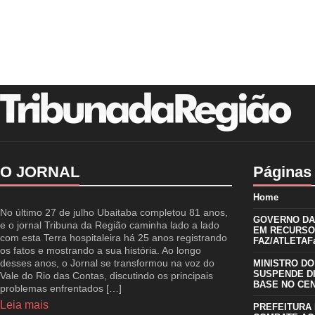
O JORNAL
Páginas
Home
No último 27 de julho Ubaitaba completou 81 anos,
GOVERNO DA 
e o jornal Tribuna da Região caminha lado a lado
EM RECURSO
com esta Terra hospitaleira há 25 anos registrando
FAZ/ATLETAFa
os fatos e mostrando a sua história. Ao longo
desses anos, o Jornal se transformou na voz do
MINISTRO DO
SUSPENDE D
Vale do Rio das Contas, discutindo os principais
BASE NO CE
problemas enfrentados […]
Leia mais
PREFEITURA 