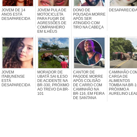
JOVEM DE 14
JOVEM PULA DE
DONO DE
DESAPARECID
ANOS ESTÁ
MOTOCICLETA
POUSADA MORRE
DESAPARECIDA
PARA FUGIR DE
APÓS SER
AGRESSÕES DE
ATINGIDO COM
COMPANHEIRO
TIRO NA CABEÇA
EM ILHÉUS
JOVEM
MORADOR DE
CANTOR DE
CAMINHÃO CO
ITABUNENSE
UBATÃ SAI ILESO
PAGODE MORRE
CARGA DE
ESTÁ
DE ACIDENTE NA
APÓS COLISÃO
ALIMENTOS
DESAPARECIDA
BR-330, PRÓXIMO
DE CARRO COM
TOMBA NA BR-1
AO TREVO DA BR-
CAMINHÃO NA
PRÓXIMO A
101
BR-116, EM FEIRA
AURELINO LEA
DE SANTANA