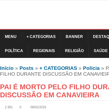
MENU
+ CATEGORIAS
BANNER
DESTAQ
POLÍTICA
REGIONAIS
RELIGIÃO
SAÚDE
Início
»
Posts
»
+ CATEGORIAS
»
Polícia
»
P
FILHO DURANTE DISCUSSÃO EM CANAVIEI
PAI É MORTO PELO FILHO DU
DISCUSSÃO EM CANAVIEIRA
2.901
0
09/02/2019