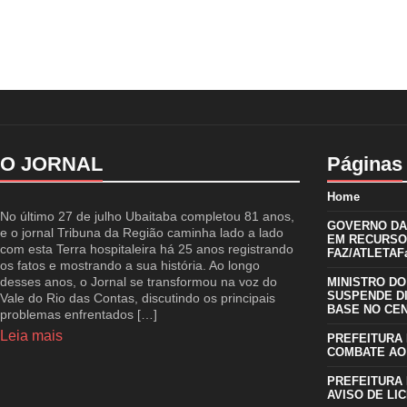
O JORNAL
Páginas
Home
No último 27 de julho Ubaitaba completou 81 anos,
GOVERNO DA 
e o jornal Tribuna da Região caminha lado a lado
EM RECURSO
com esta Terra hospitaleira há 25 anos registrando
FAZ/ATLETAFa
os fatos e mostrando a sua história. Ao longo
desses anos, o Jornal se transformou na voz do
MINISTRO DO
SUSPENDE D
Vale do Rio das Contas, discutindo os principais
BASE NO CE
problemas enfrentados […]
Leia mais
PREFEITURA 
COMBATE AO
PREFEITURA 
AVISO DE LIC