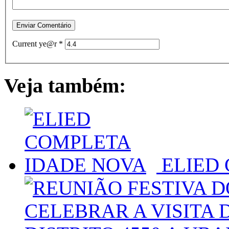
Current ye@r
*
Veja também:
ELIED 