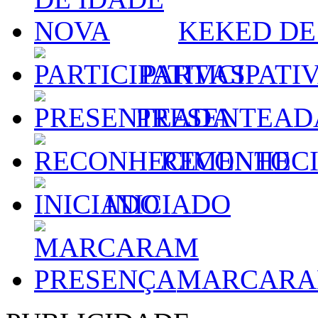
KEKED DE
PARTICIPATI
PRESENTEAD
RECONHEC
INICIADO
MARCARA