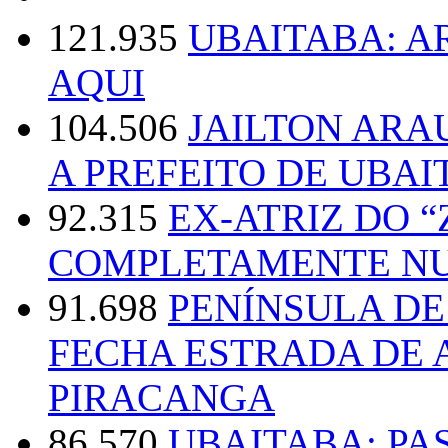
121.935
UBAITABA: 
AQUI
104.506
JAILTON ARA
A PREFEITO DE UBAI
92.315
EX-ATRIZ DO 
COMPLETAMENTE NU
91.698
PENÍNSULA D
FECHA ESTRADA DE 
PIRACANGA
86.570
UBAITABA: PA