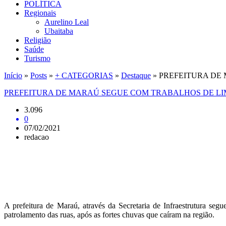
POLÍTICA
Regionais
Aurelino Leal
Ubaitaba
Religião
Saúde
Turismo
Início
»
Posts
»
+ CATEGORIAS
»
Destaque
»
PREFEITURA DE
PREFEITURA DE MARAÚ SEGUE COM TRABALHOS DE L
3.096
0
07/02/2021
redacao
A prefeitura de Maraú, através da Secretaria de Infraestrutura seg
patrolamento das ruas, após as fortes chuvas que caíram na região.