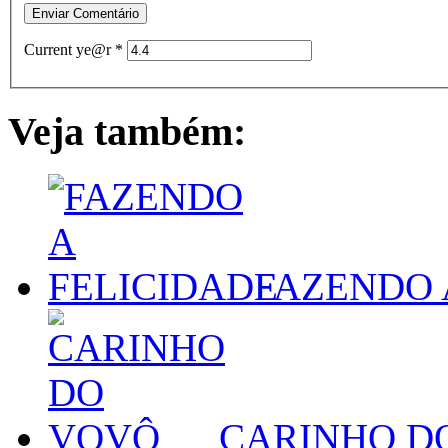
Current ye@r
*
Veja também:
FAZENDO 
CARINHO D