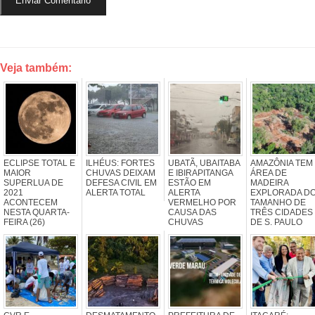
Veja também:
ECLIPSE TOTAL E
ILHÉUS: FORTES
UBATÃ, UBAITABA
AMAZÔNIA TEM
MAIOR
CHUVAS DEIXAM
E IBIRAPITANGA
ÁREA DE
SUPERLUA DE
DEFESA CIVIL EM
ESTÃO EM
MADEIRA
2021
ALERTA TOTAL
ALERTA
EXPLORADA D
ACONTECEM
VERMELHO POR
TAMANHO DE
NESTA QUARTA-
CAUSA DAS
TRÊS CIDADES
FEIRA (26)
CHUVAS
DE S. PAULO