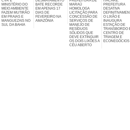
CVR E
DESMATAMENTO
PREFEITURA DE
ITACARÉ:
MINISTÉRIO DO
BATE RECORDE
MARAÚ
PREFEITURA
MEIO AMBIENTE
EM APENAS 17
HOMOLOGA
DESATIVA
FAZEM MUTIRÃO
DIAS DE
LICITAÇÃO PARA
DEFINITIVAMEN
EM PRAIAS E
FEVEREIRO NA
CONCESSÃO DE
O LIXÃO E
MANGUEZAIS NO
AMAZÓNIA
SERVIÇOS DE
INAUGURA
SUL DA BAHIA
MANEJO DE
ESTAÇÃO DE
RESÍDUOS
TRANSBORDO 
SÓLIDOS QUE
CENTRO DE
DEVE EXTINGUIR
TRIAGEM E
OS DOIS LIXÕES A
ECONEGÓCIOS
CÉU ABERTO