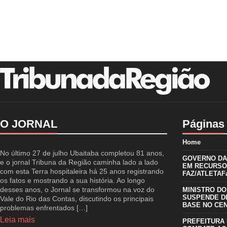
O JORNAL
Páginas
Home
No último 27 de julho Ubaitaba completou 81 anos,
GOVERNO DA 
e o jornal Tribuna da Região caminha lado a lado
EM RECURSO
com esta Terra hospitaleira há 25 anos registrando
FAZ/ATLETAFa
os fatos e mostrando a sua história. Ao longo
desses anos, o Jornal se transformou na voz do
MINISTRO DO
SUSPENDE D
Vale do Rio das Contas, discutindo os principais
BASE NO CE
problemas enfrentados […]
Leia mais
PREFEITURA 