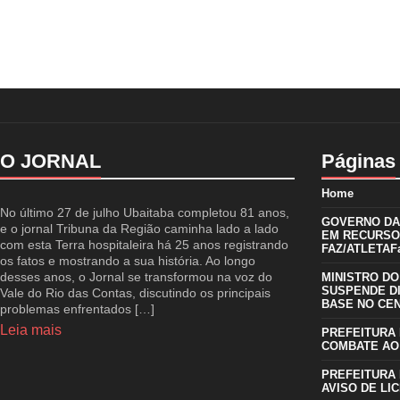
O JORNAL
Páginas
Home
No último 27 de julho Ubaitaba completou 81 anos,
GOVERNO DA 
e o jornal Tribuna da Região caminha lado a lado
EM RECURSO
com esta Terra hospitaleira há 25 anos registrando
FAZ/ATLETAFa
os fatos e mostrando a sua história. Ao longo
desses anos, o Jornal se transformou na voz do
MINISTRO DO
SUSPENDE D
Vale do Rio das Contas, discutindo os principais
BASE NO CE
problemas enfrentados […]
Leia mais
PREFEITURA 
COMBATE AO
PREFEITURA 
AVISO DE LIC