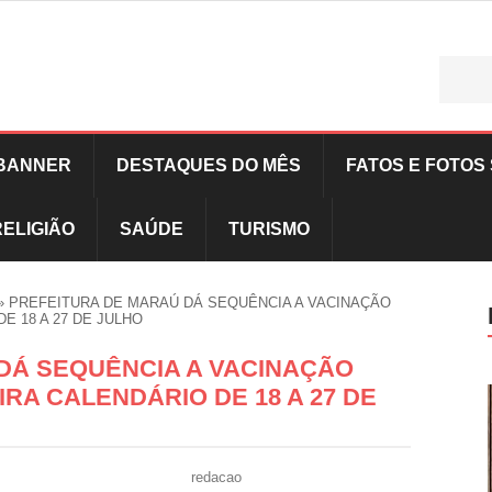
BANNER
DESTAQUES DO MÊS
FATOS E FOTOS 
RELIGIÃO
SAÚDE
TURISMO
»
PREFEITURA DE MARAÚ DÁ SEQUÊNCIA A VACINAÇÃO
E 18 A 27 DE JULHO
DÁ SEQUÊNCIA A VACINAÇÃO
IRA CALENDÁRIO DE 18 A 27 DE
redacao