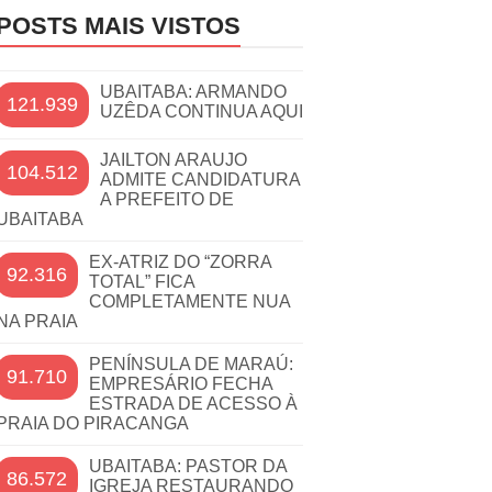
POSTS MAIS VISTOS
UBAITABA: ARMANDO
121.939
UZÊDA CONTINUA AQUI
JAILTON ARAUJO
104.512
ADMITE CANDIDATURA
A PREFEITO DE
UBAITABA
EX-ATRIZ DO “ZORRA
92.316
TOTAL” FICA
COMPLETAMENTE NUA
NA PRAIA
PENÍNSULA DE MARAÚ:
91.710
EMPRESÁRIO FECHA
ESTRADA DE ACESSO À
PRAIA DO PIRACANGA
UBAITABA: PASTOR DA
86.572
IGREJA RESTAURANDO