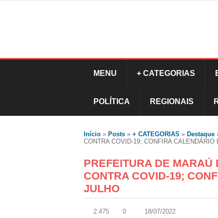
MENU
+ CATEGORIAS
POLÍTICA
REGIONAIS
Início
»
Posts
»
+ CATEGORIAS
»
Destaque
CONTRA COVID-19; CONFIRA CALENDÁRIO D
PREFEITURA DE MARAÚ 
CONTRA COVID-19; CONF
JULHO
2.475
0
18/07/2022