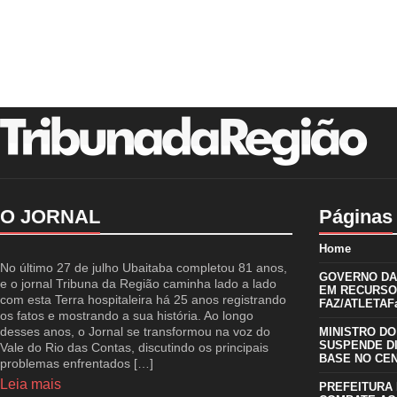
O JORNAL
Páginas
Home
No último 27 de julho Ubaitaba completou 81 anos,
GOVERNO DA 
e o jornal Tribuna da Região caminha lado a lado
EM RECURSO
com esta Terra hospitaleira há 25 anos registrando
FAZ/ATLETAFa
os fatos e mostrando a sua história. Ao longo
desses anos, o Jornal se transformou na voz do
MINISTRO DO
SUSPENDE D
Vale do Rio das Contas, discutindo os principais
BASE NO CE
problemas enfrentados […]
Leia mais
PREFEITURA 