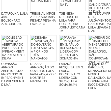
DATAFOLHA: LULA
TRIBUNAL IMPÕE
TSE NEGA
SE TSE CUMPR
48%;
A LULA SUA MAIS
RECURSO DE
RITO,
BOLSONARO
PESADA PENA NA
LULA PARA
JULGAMENTO 
27%; CIRO 7%
LAVA JATO
COBERTURA
CANDIDATURA 
JORNALÍSTICA NA
LULA LEVARÁ 1
TV
DIAS
COMISSÃO
DESABA
PARANÁ
APESAR DO
APROVA
APROVAÇÃO DO
PESQUISA: EM S.
BARULHO,
ABERTURA DO
GOVERNO LULA
PAULO,
MENSAGENS D
PROCESSO DE
PARA 24%, A PIOR
BOLSOSNARO
MORO E
IMPEACHMENT
NOS TRÊS
LIDERA COM
DALLAGNOL N
DA PRESIDENTE
MANDATOS
39,7%; LULA
COMPROVAM
DILMA
SOMA 36,4%
INOCÊNCIA DE
LULA