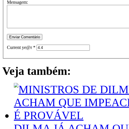
Mensagem:
Current ye@r
*
Veja também:
DILMA JÁ ACHAM QU