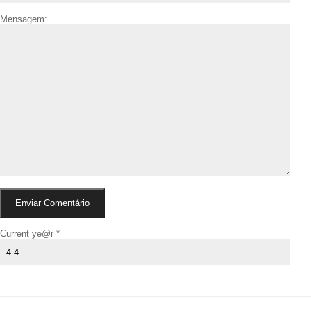
Mensagem:
Current ye@r
*