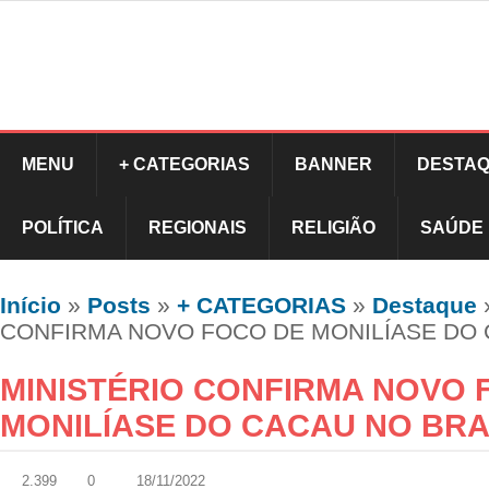
MENU
+ CATEGORIAS
BANNER
DESTAQ
POLÍTICA
REGIONAIS
RELIGIÃO
SAÚDE
Início
»
Posts
»
+ CATEGORIAS
»
Destaque
CONFIRMA NOVO FOCO DE MONILÍASE DO 
MINISTÉRIO CONFIRMA NOVO 
MONILÍASE DO CACAU NO BRA
2.399
0
18/11/2022