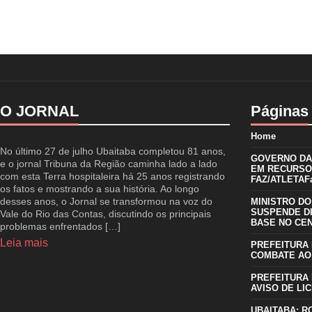
O JORNAL
Páginas
Home
No último 27 de julho Ubaitaba completou 81 anos,
GOVERNO DA 
e o jornal Tribuna da Região caminha lado a lado
EM RECURSO
com esta Terra hospitaleira há 25 anos registrando
FAZ/ATLETAFa
os fatos e mostrando a sua história. Ao longo
desses anos, o Jornal se transformou na voz do
MINISTRO DO
SUSPENDE D
Vale do Rio das Contas, discutindo os principais
BASE NO CE
problemas enfrentados […]
Leia mais
PREFEITURA 
COMBATE AO
PREFEITURA 
AVISO DE LIC
UBAITABA: R