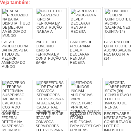
Veja também:
CACAU
PACOTE DO
GAROTAS DE
GOVERNO LIBE
PRODUZIDO NA
GOVERNO
PROGRAMA
QUINTO LOTE 
BAHIA DISPUTA
IGNORA
DEVEM
ABONO SALARI
TÍTULO DE
FERROVIA EM
DECLARAR
NESTA QUINTA
MELHOR
CONSTRUÇÃO NA
RENDA À
(14)
AMÊNDOA DO
BAHIA
RECEITA
MUNDO
GOVERNO
PREFEITURA DE
ESTADOS UNIDOS
RECEITA ABRE
FEDERAL
ITACARÉ
INICIAM
NESTA SEXTA (0
DETERMINA
CONVOCA
AUDIÊNCIAS
CONSULTA AO 6
SUSPENSÃO
SERVIDORES
PARA INVESTIGAR
LOTE DO
IMEDIATA DE
EFETIVOS PARA
PRÁTICAS
IMPOSTO DE