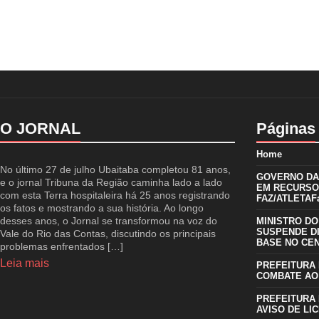
O JORNAL
Páginas
Home
No último 27 de julho Ubaitaba completou 81 anos,
GOVERNO DA 
e o jornal Tribuna da Região caminha lado a lado
EM RECURSO
com esta Terra hospitaleira há 25 anos registrando
FAZ/ATLETAFa
os fatos e mostrando a sua história. Ao longo
desses anos, o Jornal se transformou na voz do
MINISTRO DO
SUSPENDE D
Vale do Rio das Contas, discutindo os principais
BASE NO CE
problemas enfrentados […]
Leia mais
PREFEITURA 
COMBATE AO
PREFEITURA 
AVISO DE LIC