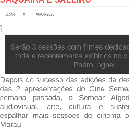
2.554
0
06/04/2023
]
Serão 3 sessões com filmes dedicad
toda e recentemente exibidos no 
Pedro Ingber
Depois do sucesso das edições de dez
das 2 apresentações do Cine Sem
semana passada, o Semear Algodõ
audiovisual, arte, cultura e suste
espalhar mais sessões de cinema p
Marau!