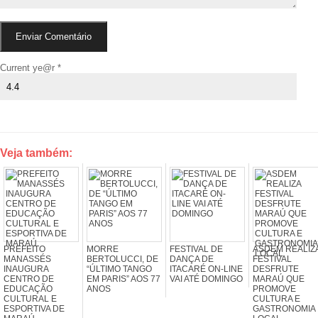
Current ye@r
*
Veja também:
PREFEITO
MORRE
FESTIVAL DE
ASDEM REALIZ
MANASSÉS
BERTOLUCCI, DE
DANÇA DE
FESTIVAL
INAUGURA
“ÚLTIMO TANGO
ITACARÉ ON-LINE
DESFRUTE
CENTRO DE
EM PARIS” AOS 77
VAI ATÉ DOMINGO
MARAÚ QUE
EDUCAÇÃO
ANOS
PROMOVE
CULTURAL E
CULTURA E
ESPORTIVA DE
GASTRONOMIA