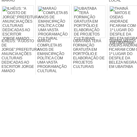
MARAÚ
LOCAL
ILHÉUS: “A GOSTO
MARAÚ
UBAITABA TERÁ
THAINÁ MATOS 
DE
COMPLETA 85
FORMAÇÃO
OSEIAS ANDRA
JORGE”;PREFEITURA
ANOS DE
GRATUITA EM
FICARAM COM 
ANUNCIA AÇÕES
EMANCIPAÇÃO
PORTFÓLIO E
1º LUGAR DO
CULTURAIS
POLÍTICA COM
ELABORAÇÃO DE
DESFILE DA
DEDICADAS AO
UMA VASTA
PROJETOS
BELEZA NEGRA
ESCRITOR JORGE
PROGRAMAÇÃO
CULTURAIS
EM UBAITABA
AMADO
CULTURAL