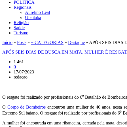
POLÍTICA
Regionais
Aurelino Leal
Ubaitaba
Religião
Saúde
Turismo
Início
»
Posts
»
+ CATEGORIAS
»
Destaque
»
APÓS SEIS DIAS
APÓS SEIS DIAS DE BUSCA EM MATA, MULHER É RESG
1.461
0
17/07/2023
redacao
O resgate foi realizado por profissionais do 6⁰ Batalhão de Bombeiro
O
Corpo de Bombeiros
encontrou uma mulher de 40 anos, nesta seg
Extremo Sul baiano. O resgate foi realizado por profissionais do 6⁰
A mulher foi encontrada em uma ribanceira, cercada pela mata, desor