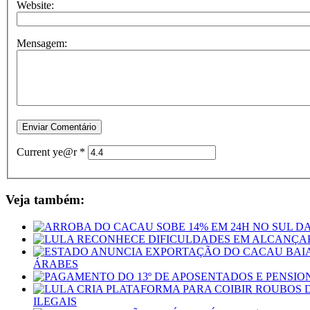
Website:
Mensagem:
Current ye@r
*
Veja também:
ÁRABES
ILEGAIS