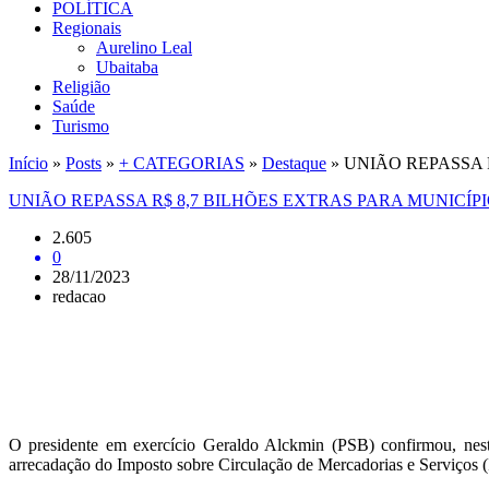
POLÍTICA
Regionais
Aurelino Leal
Ubaitaba
Religião
Saúde
Turismo
Início
»
Posts
»
+ CATEGORIAS
»
Destaque
»
UNIÃO REPASSA R
UNIÃO REPASSA R$ 8,7 BILHÕES EXTRAS PARA MUNICÍPI
2.605
0
28/11/2023
redacao
O presidente em exercício Geraldo Alckmin (PSB) confirmou, nesta
arrecadação do Imposto sobre Circulação de Mercadorias e Serviços (I