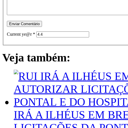
Current ye@r
*
Veja também:
IRÁ A ILHÉUS EM BR
LICITAÇÕES DA PONT