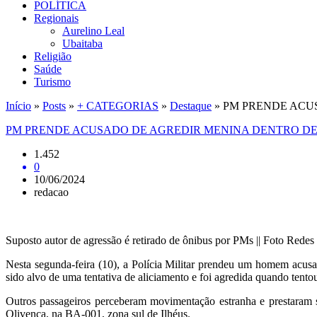
POLÍTICA
Regionais
Aurelino Leal
Ubaitaba
Religião
Saúde
Turismo
Início
»
Posts
»
+ CATEGORIAS
»
Destaque
»
PM PRENDE ACU
PM PRENDE ACUSADO DE AGREDIR MENINA DENTRO DE
1.452
0
10/06/2024
redacao
Suposto autor de agressão é retirado de ônibus por PMs || Foto Redes
Nesta segunda-feira (10), a Polícia Militar prendeu um homem acusa
sido alvo de uma tentativa de aliciamento e foi agredida quando tentou
Outros passageiros perceberam movimentação estranha e prestaram s
Olivença, na BA-001, zona sul de Ilhéus.