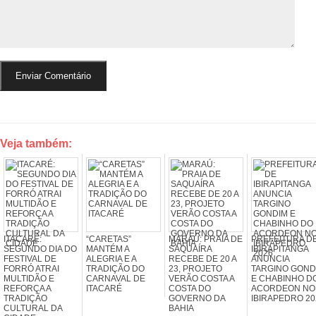
Veja também:
ITACARÉ:
“CARETAS”
MARAÚ: PRAIA DE
PREFEITURA D
SEGUNDO DIA DO
MANTÉM A
SAQUAÍRA
IBIRAPITANGA
FESTIVAL DE
ALEGRIA E A
RECEBE DE 20 A
ANUNCIA
FORRÓ ATRAI
TRADIÇÃO DO
23, PROJETO
TARGINO GOND
MULTIDÃO E
CARNAVAL DE
VERÃO COSTA A
E CHABINHO D
REFORÇA A
ITACARÉ
COSTA DO
ACORDEON NO
TRADIÇÃO
GOVERNO DA
IBIRAPEDRO 20
CULTURAL DA
BAHIA