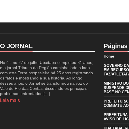
O JORNAL
Páginas
Home
No último 27 de julho Ubaitaba completou 81 anos,
GOVERNO DA 
e o jornal Tribuna da Região caminha lado a lado
EM RECURSO
com esta Terra hospitaleira há 25 anos registrando
FAZ/ATLETAFa
os fatos e mostrando a sua história. Ao longo
desses anos, o Jornal se transformou na voz do
MINISTRO DO
SUSPENDE D
Vale do Rio das Contas, discutindo os principais
BASE NO CE
problemas enfrentados […]
Leia mais
PREFEITURA 
COMBATE AO
PREFEITURA 
AVISO DE LIC
UBAITABA: R