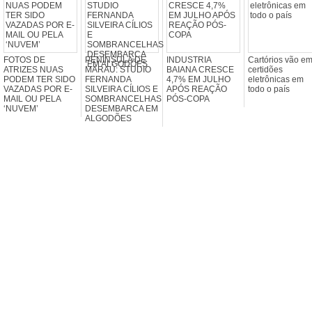
FOTOS DE
PENÍNSULA DE
INDUSTRIA
Cartórios vão emi
ATRIZES NUAS
MARAÚ: STUDIO
BAIANA CRESCE
certidões
PODEM TER SIDO
FERNANDA
4,7% EM JULHO
eletrônicas em
VAZADAS POR E-
SILVEIRA CÍLIOS E
APÓS REAÇÃO
todo o país
MAIL OU PELA
SOMBRANCELHAS
PÓS-COPA
‘NUVEM’
DESEMBARCA EM
ALGODÕES