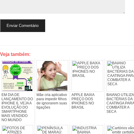
Veja também:
EM DIA DE
Mãe cria aplicativo
APPLE BAIXA
BAIANO UTILIZA
LANÇAMENTO DO
para impedir filhos
PREÇO DOS
BACTÉRIAS DA
IPHONE 6, VEJA A
de ignorarem suas
IPHONES NO
CAATINGA PAR
EVOLUÇÃO DO
ligações
BRASIL
COMBATER A
SMARTPHONE
SECA
MAIS VENDIDO
NO MUNDO