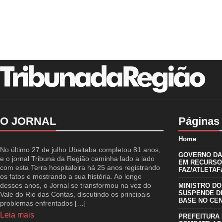
O JORNAL
Páginas
Home
No último 27 de julho Ubaitaba completou 81 anos,
GOVERNO DA 
e o jornal Tribuna da Região caminha lado a lado
EM RECURSO
com esta Terra hospitaleira há 25 anos registrando
FAZ/ATLETAFa
os fatos e mostrando a sua história. Ao longo
desses anos, o Jornal se transformou na voz do
MINISTRO DO
SUSPENDE D
Vale do Rio das Contas, discutindo os principais
BASE NO CE
problemas enfrentados […]
Leia mais
PREFEITURA 