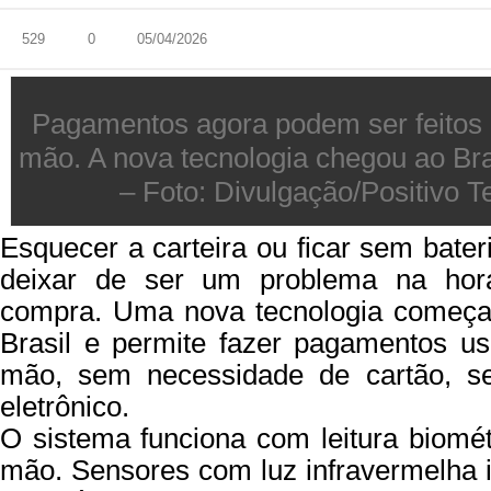
529
0
05/04/2026
Pagamentos agora podem ser feitos
mão. A nova tecnologia chegou ao Br
– Foto: Divulgação/Positivo T
Esquecer a carteira ou ficar sem bater
deixar de ser um problema na ho
compra. Uma nova tecnologia começa 
Brasil e permite fazer pagamentos u
mão, sem necessidade de cartão, s
eletrônico.
O sistema funciona com leitura biomét
mão. Sensores com luz infravermelha i