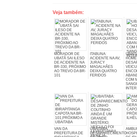
Veja também:
MORADOR DE
ITABUNA:
UBAIT
UBATÃ SAI ILESO
ACIDENTE NA AV,
HOME
DE ACIDENTE NA
JURACY
DESA
BR-330, PRÓXIMO
MAGALHÃES
VEICU
AO TREVO DA BR-
DEIXA QUATRO
ENCO
101
FERIDOS
ABAN
COM 
SANG
INTER
VAN DA
UBAITABA:
AMBU
PREFEITURA DE
DESAPARECIMENTO
HOSPI