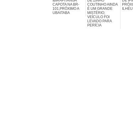
IBIRAPITANGA
DE ZINHO
DE IP
CAPOTA NA BR-
COUTINHO AINDA
PRÓXI
101,PRÓXIMO A
É UM GRANDE
ILHÉU
UBAITABA
MISTÉRIO;
VEÍCULO FOI
LEVADO PARA
PERÍCIA