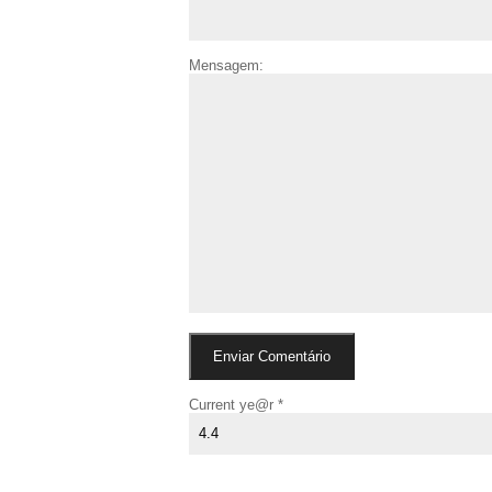
Mensagem:
Current ye@r
*