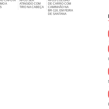
IAÚ CAPOTA
APÓS SER
APÓS COLISÃO
MO A
ATINGIDO COM
DE CARRO COM
S
TIRO NA CABEÇA
CAMINHÃO NA
BR-116, EM FEIRA
DE SANTANA