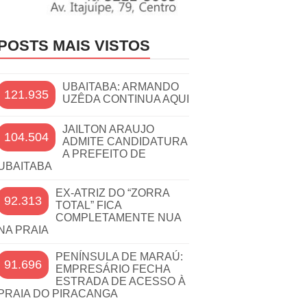
POSTS MAIS VISTOS
UBAITABA: ARMANDO
121.935
UZÊDA CONTINUA AQUI
JAILTON ARAUJO
104.504
ADMITE CANDIDATURA
A PREFEITO DE
UBAITABA
EX-ATRIZ DO “ZORRA
92.313
TOTAL” FICA
COMPLETAMENTE NUA
NA PRAIA
PENÍNSULA DE MARAÚ:
91.696
EMPRESÁRIO FECHA
ESTRADA DE ACESSO À
PRAIA DO PIRACANGA