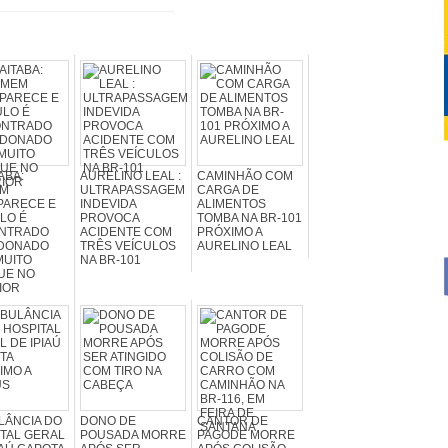
ABA:
AURELINO LEAL :
CAMINHÃO COM
M
ULTRAPASSAGEM
CARGA DE
PARECE E
INDEVIDA
ALIMENTOS
LO É
PROVOCA
TOMBA NA BR-101
NTRADO
ACIDENTE COM
PRÓXIMO A
DONADO
TRÊS VEÍCULOS
AURELINO LEAL
MUITO
NA BR-101
UE NO
IOR
LÂNCIA DO
DONO DE
CANTOR DE
TAL GERAL
POUSADA MORRE
PAGODE MORRE