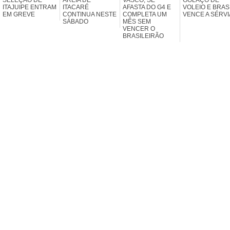
ITAJUIPE ENTRAM
ITACARÉ
AFASTA DO G4 E
VOLEIO E BRAS
EM GREVE
CONTINUA NESTE
COMPLETA UM
VENCE A SÉRVI
SÁBADO
MÊS SEM
VENCER O
BRASILEIRÃO