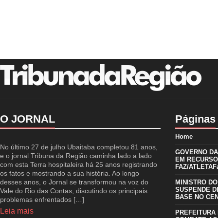
O JORNAL
Páginas
Home
No último 27 de julho Ubaitaba completou 81 anos,
GOVERNO DA 
e o jornal Tribuna da Região caminha lado a lado
EM RECURSO
com esta Terra hospitaleira há 25 anos registrando
FAZ/ATLETAFa
os fatos e mostrando a sua história. Ao longo
desses anos, o Jornal se transformou na voz do
MINISTRO DO
SUSPENDE D
Vale do Rio das Contas, discutindo os principais
BASE NO CE
problemas enfrentados […]
Leia mais
PREFEITURA 