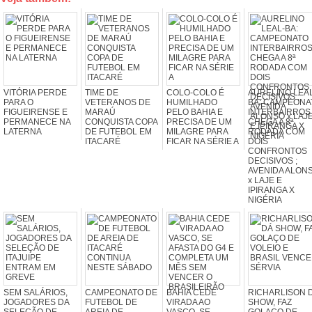
VITÓRIA PERDE
TIME DE
COLO-COLO É
AURELINO LEAL
PARA O
VETERANOS DE
HUMILHADO
BA: CAMPEONA
FIGUEIRENSE E
MARAÚ
PELO BAHIA E
INTERBAIRROS
PERMANECE NA
CONQUISTA COPA
PRECISA DE UM
CHEGA A 8ª
LATERNA
DE FUTEBOL EM
MILAGRE PARA
RODADA COM
ITACARÉ
FICAR NA SÉRIE A
DOIS
CONFRONTOS
DECISIVOS ;
AVENIDA ALON
x LAJE E
IPIRANGA X
NIGÉRIA
SEM SALÁRIOS,
CAMPEONATO DE
BAHIA CEDE
RICHARLISON 
JOGADORES DA
FUTEBOL DE
VIRADA AO
SHOW, FAZ
SELEÇÃO DE
AREIA DE
VASCO, SE
GOLAÇO DE