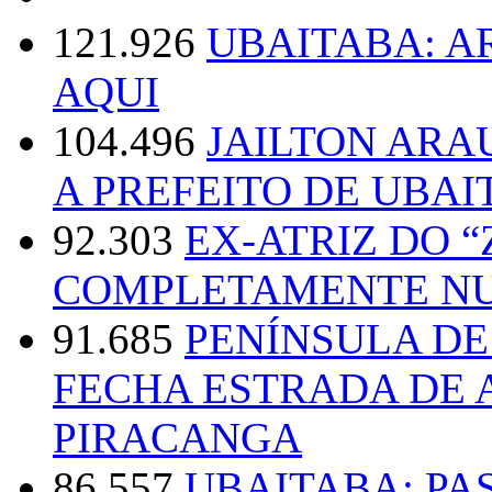
121.926
UBAITABA: 
AQUI
104.496
JAILTON ARA
A PREFEITO DE UBAI
92.303
EX-ATRIZ DO 
COMPLETAMENTE NU
91.685
PENÍNSULA D
FECHA ESTRADA DE 
PIRACANGA
86.557
UBAITABA: PA