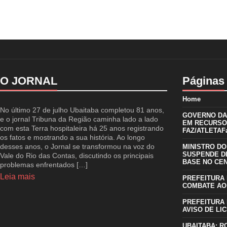
O JORNAL
Páginas
Home
No último 27 de julho Ubaitaba completou 81 anos,
GOVERNO DA 
e o jornal Tribuna da Região caminha lado a lado
EM RECURSO
com esta Terra hospitaleira há 25 anos registrando
FAZ/ATLETAFa
os fatos e mostrando a sua história. Ao longo
desses anos, o Jornal se transformou na voz do
MINISTRO DO
SUSPENDE D
Vale do Rio das Contas, discutindo os principais
BASE NO CE
problemas enfrentados […]
Leia mais
PREFEITURA 
COMBATE AO
PREFEITURA 
AVISO DE LIC
UBAITABA: R