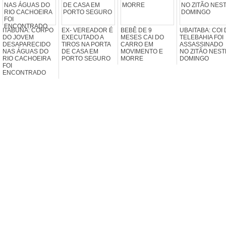
ITABUNA: CORPO
EX- VEREADOR É
BEBÊ DE 9
UBAITABA: COI 
DO JOVEM
EXECUTADO A
MESES CAI DO
TELEBAHIA FOI
DESAPARECIDO
TIROS NA PORTA
CARRO EM
ASSASSINADO
NAS ÁGUAS DO
DE CASA EM
MOVIMENTO E
NO ZITÃO NEST
RIO CACHOEIRA
PORTO SEGURO
MORRE
DOMINGO
FOI
ENCONTRADO