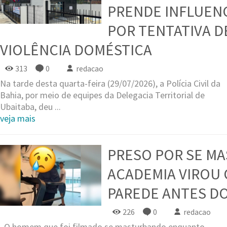
PRENDE INFLUENC
POR TENTATIVA DE
VIOLÊNCIA DOMÉSTICA
313
0
redacao
Na tarde desta quarta-feira (29/07/2026), a Polícia Civil da
Bahia, por meio de equipes da Delegacia Territorial de
Ubaitaba, deu ...
veja mais
PRESO POR SE M
ACADEMIA VIROU
PAREDE ANTES DO
226
0
redacao
O homem que foi filmado se masturbando enquanto