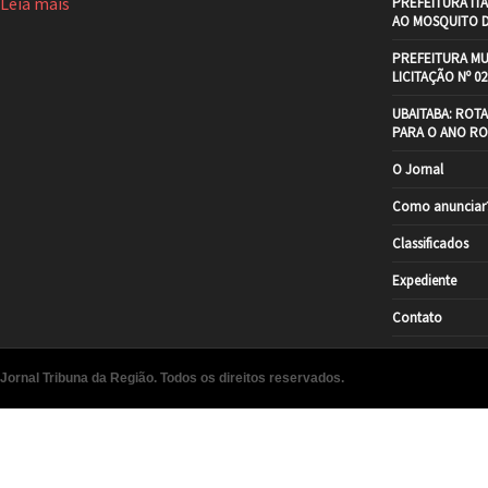
Leia mais
PREFEITURA IT
AO MOSQUITO 
PREFEITURA MU
LICITAÇÃO Nº 02
UBAITABA: ROT
PARA O ANO RO
O Jornal
Como anunciar
Classificados
Expediente
Contato
Jornal Tribuna da Região. Todos os direitos reservados.