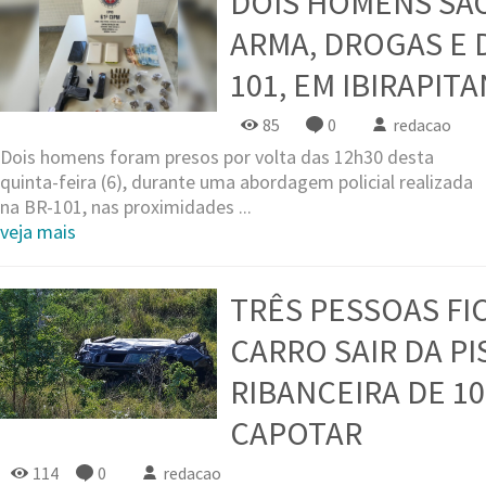
DOIS HOMENS SÃ
ARMA, DROGAS E 
101, EM IBIRAPIT
85
0
redacao
Dois homens foram presos por volta das 12h30 desta
quinta-feira (6), durante uma abordagem policial realizada
na BR-101, nas proximidades ...
veja mais
TRÊS PESSOAS FI
CARRO SAIR DA PI
RIBANCEIRA DE 1
CAPOTAR
114
0
redacao