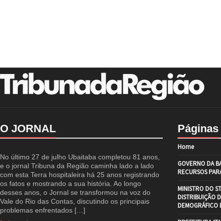
O JORNAL
Páginas
Home
No último 27 de julho Ubaitaba completou 81 anos,
GOVERNO DA BA
e o jornal Tribuna da Região caminha lado a lado
RECURSOS PARA
com esta Terra hospitaleira há 25 anos registrando
os fatos e mostrando a sua história. Ao longo
MINISTRO DO S
desses anos, o Jornal se transformou na voz do
DISTRIBUIÇÃO 
Vale do Rio das Contas, discutindo os principais
DEMOGRÁFICO D
problemas enfrentados […]