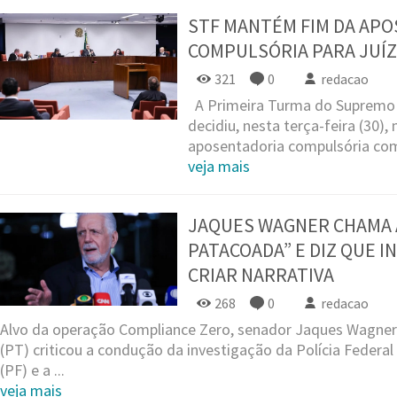
STF MANTÉM FIM DA AP
COMPULSÓRIA PARA JUÍ
321
0
redacao
A Primeira Turma do Supremo T
decidiu, nesta terça-feira (30),
aposentadoria compulsória com
veja mais
JAQUES WAGNER CHAMA A
PATACOADA” E DIZ QUE 
CRIAR NARRATIVA
268
0
redacao
Alvo da operação Compliance Zero, senador Jaques Wagner
(PT) criticou a condução da investigação da Polícia Federal
(PF) e a ...
veja mais