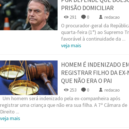
PRISÃO DOMICILIAR
291
0
redacao
O procurador-geral da Repúblic
quarta-feira (1°) ao Supremo Tr
favorável à continuidade da ...
veja mais
HOMEM É INDENIZADO EM 
REGISTRAR FILHO DA EX
QUE NÃO ERA O PAI
253
0
redacao
Um homem será indenizado pela ex-companheira após
registrar uma criança que não era sua filha. A 7ª Câmara de
Direito ...
veja mais