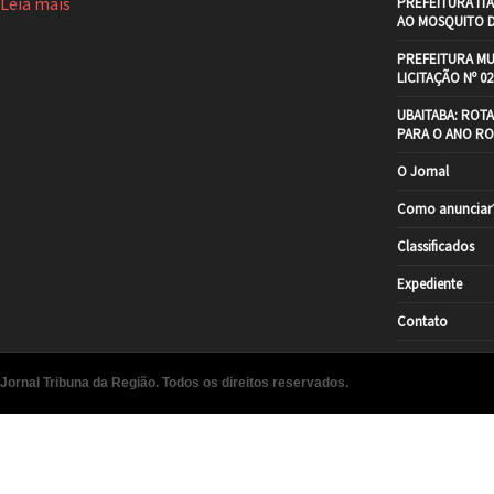
Leia mais
PREFEITURA IT
AO MOSQUITO 
PREFEITURA MU
LICITAÇÃO Nº 02
UBAITABA: ROT
PARA O ANO RO
O Jornal
Como anunciar
Classificados
Expediente
Contato
Jornal Tribuna da Região. Todos os direitos reservados.