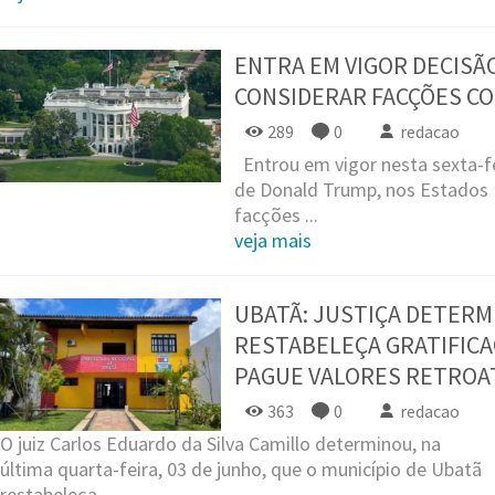
ENTRA EM VIGOR DECISÃ
CONSIDERAR FACÇÕES C
289
0
redacao
Entrou em vigor nesta sexta-fe
de Donald Trump, nos Estados U
facções ...
veja mais
UBATÃ: JUSTIÇA DETERM
RESTABELEÇA GRATIFICA
PAGUE VALORES RETROA
363
0
redacao
O juiz Carlos Eduardo da Silva Camillo determinou, na
última quarta-feira, 03 de junho, que o município de Ubatã
restabeleça, ...