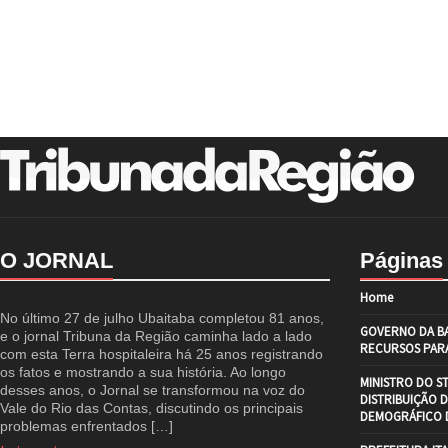
O JORNAL
Páginas
Home
No último 27 de julho Ubaitaba completou 81 anos,
GOVERNO DA BA
e o jornal Tribuna da Região caminha lado a lado
RECURSOS PARA
com esta Terra hospitaleira há 25 anos registrando
os fatos e mostrando a sua história. Ao longo
MINISTRO DO S
desses anos, o Jornal se transformou na voz do
DISTRIBUIÇÃO 
Vale do Rio das Contas, discutindo os principais
DEMOGRÁFICO D
problemas enfrentados […]