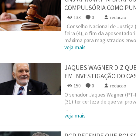
COMPULSÓRIA COMO PUN
133
0
redacao
Conselho Nacional de Justiça (
feira (4), o fim da aposentado
máxima para magistrados envolv
veja mais
JAQUES WAGNER DIZ QUE
EM INVESTIGAÇÃO DO CA
150
0
redacao
O senador Jaques Wagner (PT-B
(31) ter certeza de que vai pro
...
veja mais
PGR DEFENDE QUE BOLS