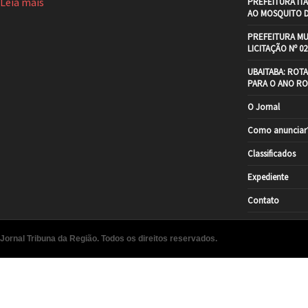
Leia mais
PREFEITURA IT
AO MOSQUITO 
PREFEITURA MU
LICITAÇÃO Nº 02
UBAITABA: ROT
PARA O ANO RO
O Jornal
Como anunciar
Classificados
Expediente
Contato
Jornal Tribuna da Região. Todos os direitos reservados.