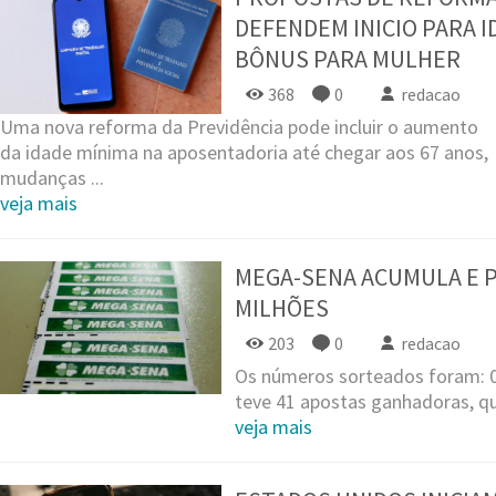
DEFENDEM INICIO PARA I
BÔNUS PARA MULHER
368
0
redacao
Uma nova reforma da Previdência pode incluir o aumento
da idade mínima na aposentadoria até chegar aos 67 anos,
mudanças ...
veja mais
MEGA-SENA ACUMULA E PR
MILHÕES
203
0
redacao
Os números sorteados foram: 06 
teve 41 apostas ganhadoras, que
veja mais