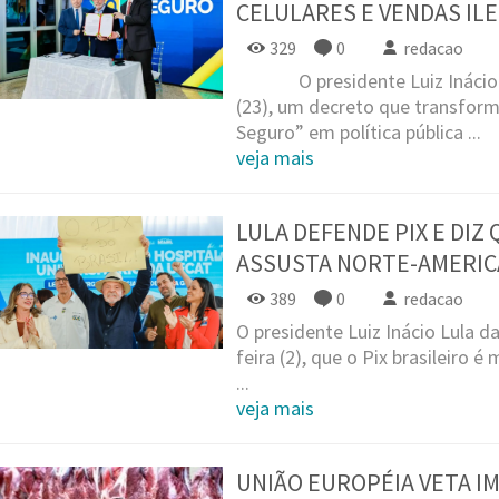
CELULARES E VENDAS ILE
329
0
redacao
O presidente Luiz Inácio Lu
(23), um decreto que transform
Seguro” em política pública ...
veja mais
LULA DEFENDE PIX E DIZ
ASSUSTA NORTE-AMERI
389
0
redacao
O presidente Luiz Inácio Lula da
feira (2), que o Pix brasileiro 
...
veja mais
UNIÃO EUROPÉIA VETA I