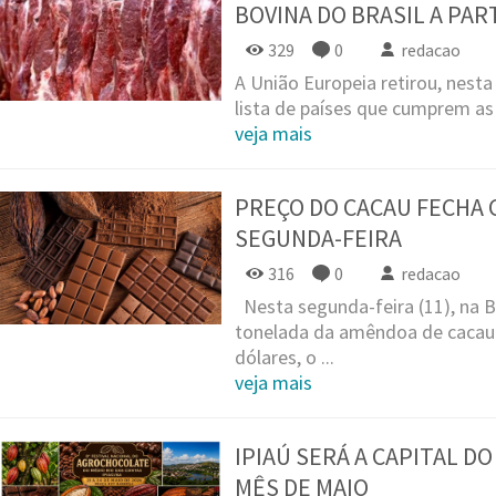
BOVINA DO BRASIL A PA
329
0
redacao
A União Europeia retirou, nesta 
lista de países que cumprem as 
veja mais
PREÇO DO CACAU FECHA 
SEGUNDA-FEIRA
316
0
redacao
Nesta segunda-feira (11), na B
tonelada da amêndoa de cacau 
dólares, o ...
veja mais
IPIAÚ SERÁ A CAPITAL D
MÊS DE MAIO