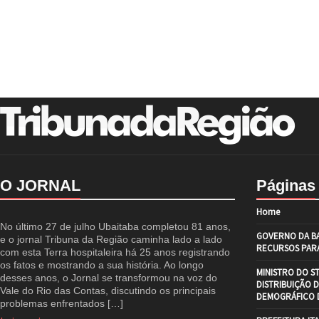
O JORNAL
Páginas
Home
No último 27 de julho Ubaitaba completou 81 anos,
GOVERNO DA BA
e o jornal Tribuna da Região caminha lado a lado
RECURSOS PARA
com esta Terra hospitaleira há 25 anos registrando
os fatos e mostrando a sua história. Ao longo
MINISTRO DO S
desses anos, o Jornal se transformou na voz do
DISTRIBUIÇÃO 
Vale do Rio das Contas, discutindo os principais
DEMOGRÁFICO D
problemas enfrentados […]