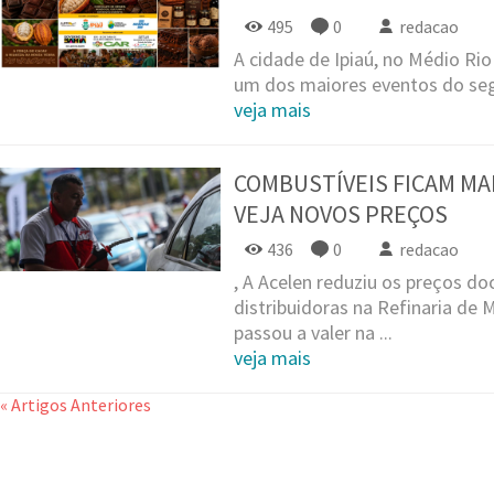
495
0
redacao
A cidade de Ipiaú, no Médio Rio
um dos maiores eventos do seg
veja mais
COMBUSTÍVEIS FICAM MAI
VEJA NOVOS PREÇOS
436
0
redacao
, A Acelen reduziu os preços d
distribuidoras na Refinaria de 
passou a valer na ...
veja mais
« Artigos Anteriores