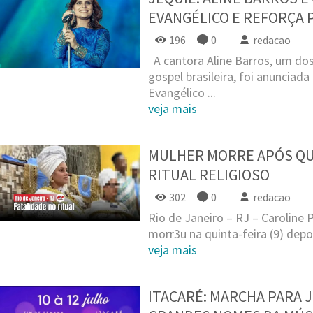
EVANGÉLICO E REFORÇA
196
0
redacao
A cantora Aline Barros, um do
gospel brasileira, foi anunciad
Evangélico ...
veja mais
MULHER MORRE APÓS Q
RITUAL RELIGIOSO
302
0
redacao
Rio de Janeiro – RJ – Caroline 
morr3u na quinta-feira (9) depo
veja mais
ITACARÉ: MARCHA PARA 