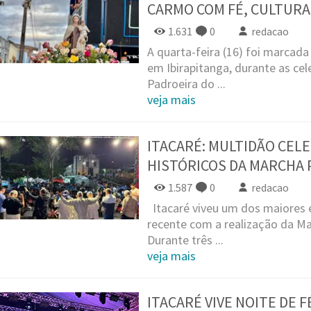
CARMO COM FÉ, CULTURA
1.631
0
redacao
A quarta-feira (16) foi marcada
em Ibirapitanga, durante as 
Padroeira do ...
veja mais
ITACARÉ: MULTIDÃO CELE
HISTÓRICOS DA MARCHA 
1.587
0
redacao
Itacaré viveu um dos maiores e
recente com a realização da Ma
Durante três ...
veja mais
ITACARÉ VIVE NOITE DE 