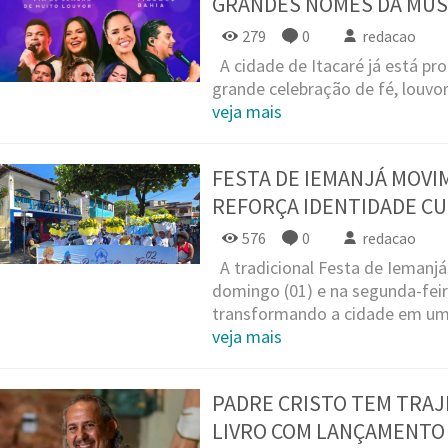
GRANDES NOMES DA MÚS
279
0
redacao
A cidade de Itacaré já está pr
grande celebração de fé, louvor
veja mais
FESTA DE IEMANJÁ MOVI
REFORÇA IDENTIDADE CU
576
0
redacao
A tradicional Festa de Iemanj
domingo (01) e na segunda-feira
transformando a cidade em um 
veja mais
PADRE CRISTO TEM TRAJ
LIVRO COM LANÇAMENTO