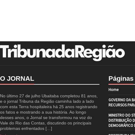
O JORNAL
Páginas
Home
No último 27 de julho Ubaitaba completou 81 anos,
GOVERNO DA BA
e o jornal Tribuna da Região caminha lado a lado
RECURSOS PARA
com esta Terra hospitaleira há 25 anos registrando
os fatos e mostrando a sua história. Ao longo
MINISTRO DO S
desses anos, o Jornal se transformou na voz do
DISTRIBUIÇÃO 
Vale do Rio das Contas, discutindo os principais
DEMOGRÁFICO D
problemas enfrentados […]