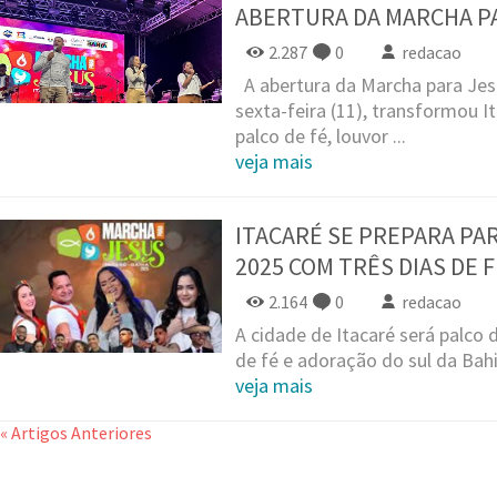
ABERTURA DA MARCHA PA
2.287
0
redacao
A abertura da Marcha para Jesu
sexta-feira (11), transformou 
palco de fé, louvor ...
veja mais
ITACARÉ SE PREPARA PA
2025 COM TRÊS DIAS DE 
2.164
0
redacao
A cidade de Itacaré será palco
de fé e adoração do sul da Bahia
veja mais
« Artigos Anteriores