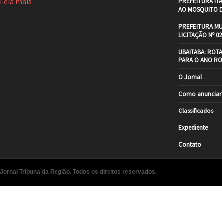
Leia mais
PREFEITURA IT
AO MOSQUITO 
PREFEITURA MU
LICITAÇÃO Nº 02
UBAITABA: ROT
PARA O ANO RO
O Jornal
Como anunciar
Classificados
Expediente
Contato
Jornal Tribuna da Região. Todos os direitos reservados.